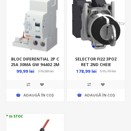
BLOC DIFERENTIAL 2P C
SELECTOR FI22 3POZ
25A 30MA GW 94402 2M
RET 2ND CHEIE
XB4BG03
99,99 lei
178,99 lei
376,88 lei
515,70 lei
ADAUGĂ ȊN COŞ
ADAUGĂ ȊN COŞ
* In STOC