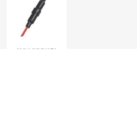
SOCLU SIGURANTA
FUZIBILA AUTO,
5*20MM, CU SURUB, PE
5,06 lei
11,65 lei
CABLU, BF 53L
ADAUGĂ ȊN COŞ