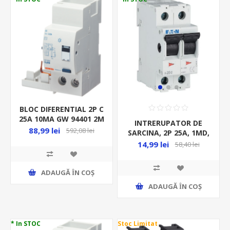
BLOC DIFERENTIAL 2P C
25A 10MA GW 94401 2M
INTRERUPATOR DE
88,99 lei
592,08 lei
SARCINA, 2P 25A, 1MD,
240/415 VAC, PE SINA,
14,99 lei
58,40 lei
IS-25/2
ADAUGĂ ȊN COŞ
ADAUGĂ ȊN COŞ
* In STOC
Stoc Limitat