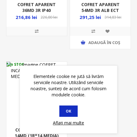
COFRET APARENT
COFRET APARENT
36MD 3R IP40
54MD 3R ALB ECT
ECT36MEDIAPO
3X18MEDIAPO
216,86 lei
291,25 lei
226,80 lei
314,83 lei
ADAUGĂ ȊN COŞ
* In STOC
Elementele cookie ne jută să livrăm
serviciile noastre. Utilizând serviciile
noastre, sunteți de acord cum folosim
modulele cookie.
OK
Aflați mai multe
COFRET INCASTRAT
14MD (1R*14 MEDIA)