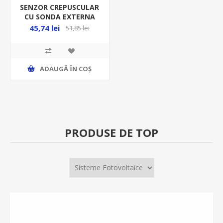
SENZOR CREPUSCULAR
CU SONDA EXTERNA
ERMETICA, IP65, SINA
45,74 lei
51,85 lei
DIN, 3000W, OR-CR-219
ADAUGĂ ȊN COŞ
PRODUSE DE TOP