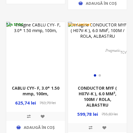
ADAUGĂ ȊN COŞ
* In STOC
Stoc Limitat
CABLU CYY- F, 3.0* 1.50
CONDUCTOR MYF (
mmp, 100m,
H07V-K ), 6.0 MM²,
100M / ROLA,
625,74 lei
763,70 lei
ALBASTRU
599,78 lei
755,83 lei
ADAUGĂ ȊN COŞ