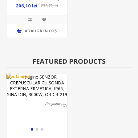
IP40, ALB, ECG14
206,10 lei
238,72 lei
ADAUGĂ ȊN COŞ
FEATURED PRODUCTS
Stoc Limitat