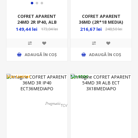
COFRET APARENT
COFRET APARENT
36MD (2R*18 MEDIA)
24MD 2R IP40, ALB
IP40, ALB MEDIA
ECT24MEDIAPO
216,67 lei
149,44 lei
248,50 lei
173,04 lei
ADAUGĂ ȊN COŞ
ADAUGĂ ȊN COŞ
Stoc Limitat
* In STOC