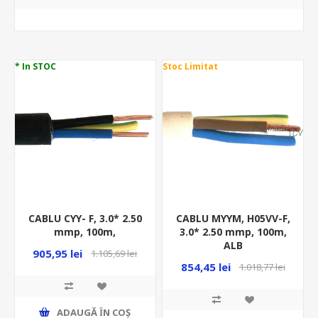
* In STOC
Stoc Limitat
CABLU CYY- F, 3.0* 2.50
CABLU MYYM, H05VV-F,
mmp, 100m,
3.0* 2.50 mmp, 100m,
ALB
905,95 lei
1.105,69 lei
854,45 lei
1.018,77 lei
ADAUGĂ ȊN COŞ