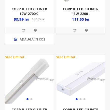
CORP IL LED CU INTR
CORP IL LED CU INTR
12W 2700K-
13W 2200-
6500K/960LM DIMABIL
4000K/1100LM
99,99 lei
111,65 lei
167,65 lei
914/25/38MM ALB
840/28/36MM
ALB+CABLU180CM
ADAUGĂ ȊN COŞ
Stoc Limitat
Stoc Limitat
CORP IL LED CU INTR
CORP IL LED CU INTR