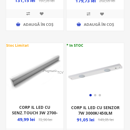
131,15 lei
179,73 lei
197,35 lei
202,05 lei
DIMABIL ML 20000071
762/80/85MM ALB ML
20000085
ADAUGĂ ȊN COŞ
ADAUGĂ ȊN COŞ
Stoc Limitat
* In STOC
CORP IL LED CU
CORP IL LED CU SENZOR
SENZ.TOUCH 3W 2700-
7W 3000K/450LM
6500K/300LM DIM.
550/70/25MM ALB
49,99 lei
91,05 lei
72,90 lei
149,05 lei
300/28/21MM,VENTUZE,AUT2H,USB
+CABLU180CM ML
ML 21000032
20000047