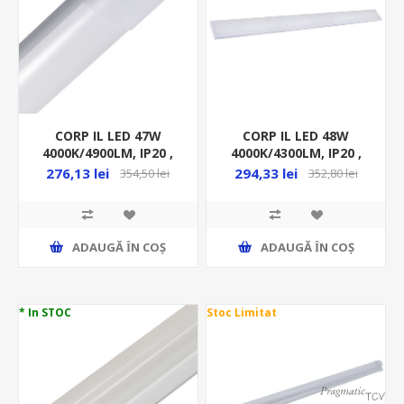
CORP IL LED 47W
CORP IL LED 48W
4000K/4900LM, IP20 ,
4000K/4300LM, IP20 ,
1213/120/31MM
1200/120/45MM
276,13 lei
294,33 lei
354,50 lei
352,80 lei
DISPERSOR ALB,
DISPERSOR ALB,
DIMABIL, SCALA,
PLANUS, ML 20500090
DIMABIL, ML 20500070
ADAUGĂ ȊN COŞ
ADAUGĂ ȊN COŞ
* In STOC
Stoc Limitat