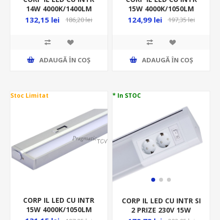
14W 4000K/1400LM
15W 4000K/1050LM
1288/32/40MM ALB ML
909/53/29MM ALB
132,15 lei
124,99 lei
186,20 lei
197,35 lei
20300398
DIMABIL +CABLU180CM
ML 20
ADAUGĂ ȊN COŞ
ADAUGĂ ȊN COŞ
Stoc Limitat
* In STOC
CORP IL LED CU INTR
CORP IL LED CU INTR SI
15W 4000K/1050LM
2 PRIZE 230V 15W
909/53/29MM TITAN
4000K/1300LM