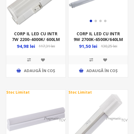
CORP IL LED CU INTR
CORP IL LED CU INTR
7W 2200-4000K/ 600LM
9W 2700K-6500K/640LM
507/28/36MM
DIMABIL 614/25/38MM
94,98 lei
91,50 lei
117,31 lei
130,25 lei
ALB+CABLU180CM ML
ALB
20100330
ADAUGĂ ȊN COŞ
ADAUGĂ ȊN COŞ
Stoc Limitat
Stoc Limitat