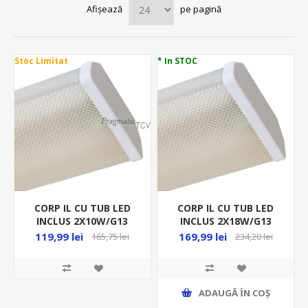
Afișează
pe pagină
Stoc Limitat
* In STOC
CORP IL CU TUB LED
CORP IL CU TUB LED
INCLUS 2X10W/G13
INCLUS 2X18W/G13
4000K/1700LM,
4000K/3400LM,
119,99 lei
169,99 lei
165,75 lei
234,20 lei
DISPERSOR PRISMATIC,
DISPERSOR PRISMATIC,
ML 2030052
ML203005
ADAUGĂ ȊN COŞ