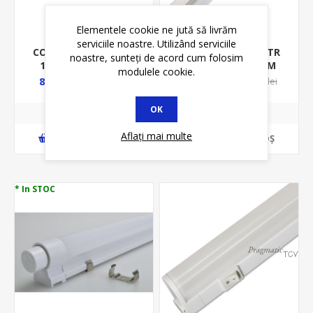
Elementele cookie ne jută să livrăm
serviciile noastre. Utilizând serviciile
CORP IL LED CU INTR
CORP IL LED CU INTR
noastre, sunteți de acord cum folosim
1*5W S14S 2700K/
11W 4000K/1100LM
modulele cookie.
400LM 310/35/56MM
988/32/40MM ALB ML
84,99 lei
106,75 lei
104,20 lei
148,95 lei
DISPER ALB ML
20300397
20100301
OK
Aflați mai multe
ADAUGĂ ȊN COŞ
ADAUGĂ ȊN COŞ
* In STOC