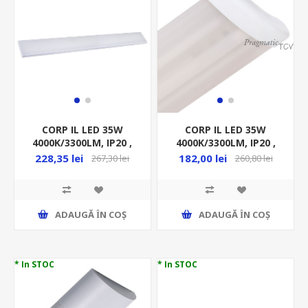
CORP IL LED 35W
CORP IL LED 35W
4000K/3300LM, IP20 ,
4000K/3300LM, IP20 ,
900/120/45MM
903/164/48MM
228,35 lei
182,00 lei
267,30 lei
260,80 lei
DISPERSOR ALB,
DISPERSOR
PLANUS
ALB,DIMABIL ML 2050
ADAUGĂ ȊN COŞ
ADAUGĂ ȊN COŞ
* In STOC
* In STOC