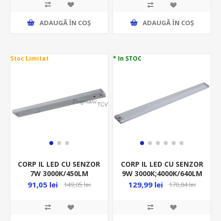
ADAUGĂ ȊN COŞ
ADAUGĂ ȊN COŞ
Stoc Limitat
* In STOC
CORP IL LED CU SENZOR
CORP IL LED CU SENZOR
7W 3000K/450LM
9W 3000K;4000K/640LM
550/70/25MM TITAN
500/33/10MM SILVER
91,05 lei
129,99 lei
149,05 lei
170,84 lei
+CABLU180CM ML
DIMABIL ML 20000097
20000048