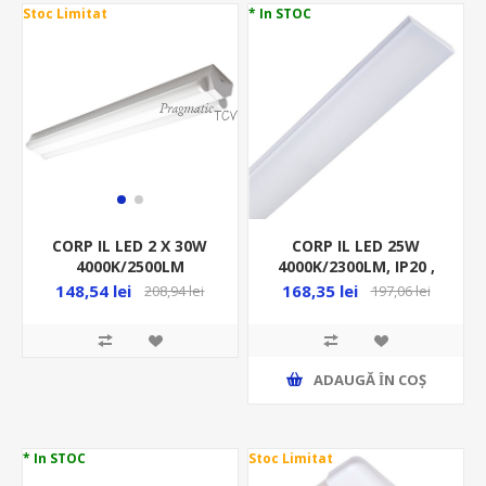
Stoc Limitat
* In STOC
CORP IL LED 25W
CORP IL LED 2 X 30W
4000K/2300LM, IP20 ,
4000K/2500LM
600/120/45MM
600/75/50MM ALB IP20
168,35 lei
148,54 lei
197,06 lei
208,94 lei
DISPERSOR ALB,
ML 20300520
PLANUS, ML 20500088
ADAUGĂ ȊN COŞ
* In STOC
Stoc Limitat