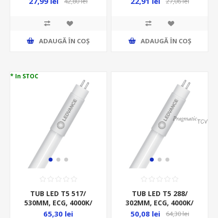
22,91 lei
27,99 lei
27,06 lei
42,80 lei
ELECTRO MAGNETIC,
ML400113
ADAUGĂ ȊN COŞ
ADAUGĂ ȊN COŞ
* In STOC
TUB LED T5 517/
TUB LED T5 288/
530MM, ECG, 4000K/
302MM, ECG, 4000K/
850LM, 7W/30-55V, HF
400LM, 4W/17-40V, HF
65,30 lei
50,08 lei
64,30 lei