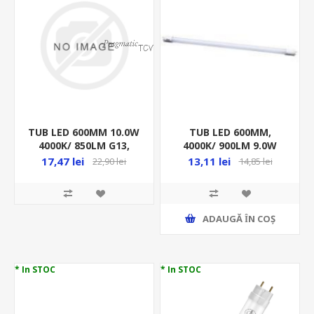
TUB LED 600MM 10.0W
TUB LED 600MM,
4000K/ 850LM G13,
4000K/ 900LM 9.0W
SINGLE,CU BALAST
G13/T8/2CAP, SMD
17,47 lei
13,11 lei
22,90 lei
14,85 lei
ELECTRO MAGNETIC
STICLA RITONI
ADAUGĂ ȊN COŞ
* In STOC
* In STOC