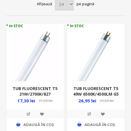
Afișează
pe pagină
* In STOC
* In STOC
TUB FLUORESCENT T5
TUB FLUORESCENT T5
21W/2700K/827
49W 6500K/4500LM G5
G5/849MM LUMILUX HE
1449MM LUMILUX HO
17,30 lei
26,95 lei
31,50 lei
31,50 lei
VS10 OSRAM
FQ VS20
4008321912138
ADAUGĂ ȊN COŞ
ADAUGĂ ȊN COŞ