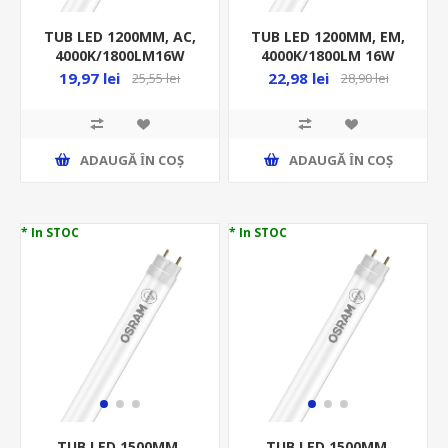
TUB LED 1200MM, AC,
TUB LED 1200MM, EM,
4000K/1800LM16W
4000K/1800LM 16W
G13/T8/1CAP AC, 220-
G13/T8.1CAP, 220-240V
19,97 lei
22,98 lei
25,55 lei
28,90 lei
240V ST8E-1.2M
EM ST8E-1.2M
ADAUGĂ ȊN COŞ
ADAUGĂ ȊN COŞ
* In STOC
* In STOC
TUB LED 1500MM,
TUB LED 1500MM,