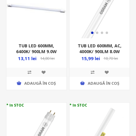
TUB LED 600MM,
TUB LED 600MM, AC,
6400K/ 900LM 9.0W
4000K/ 900LM 8.0W
G13/T8/2CAP, SMD
G13/T8/1CAP AC , 220-
13,11 lei
15,99 lei
14,80 lei
18,70 lei
STICLA RITONI
240V ST8E-0.6M
ADAUGĂ ȊN COŞ
ADAUGĂ ȊN COŞ
* In STOC
* In STOC