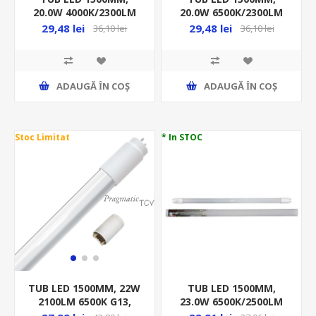
20.0W 4000K/2300LM
20.0W 6500K/2300LM
G13 T8 EM AC, 220-240V
G13/T8/1CAP AC, 220-
29,48 lei
29,48 lei
36,10 lei
36,10 lei
ST8E-1.5M
240V ST8E-1.5M
ADAUGĂ ȊN COŞ
ADAUGĂ ȊN COŞ
Stoc Limitat
* In STOC
TUB LED 1500MM,
TUB LED 1500MM, 22W
23.0W 6500K/2500LM
2100LM 6500K G13,
G13/T8/2CAP, 13-0230
SINGLE, BALAST