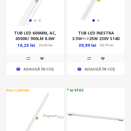
TUB LED 600MM, AC,
TUB LED INESTRA
6500K/ 900LM 8.0W
3.5W<->25W 230V S14D
G13/T8/1CAP AC, 220-
2700K/260LM 300MM
16,25 lei
39,99 lei
20,65 lei
58,75 lei
240V ST8E-0.6M
4058075817753
ADAUGĂ ȊN COŞ
ADAUGĂ ȊN COŞ
Stoc Limitat
* In STOC