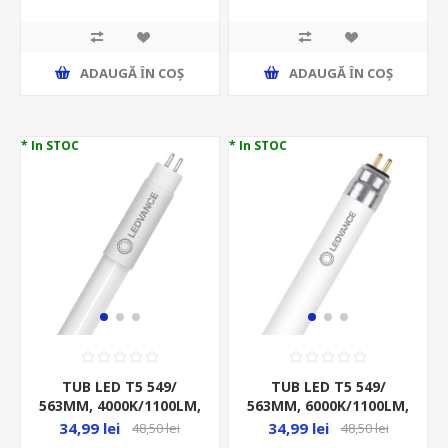
L13 SCURT V
L8 SHORT V
ADAUGĂ ȊN COŞ
ADAUGĂ ȊN COŞ
* In STOC
* In STOC
TUB LED T5 549/
TUB LED T5 549/
563MM, 4000K/1100LM,
563MM, 6000K/1100LM,
7.3W/21V, HE14 P,
7.3W/21V, HE14 P,
34,99 lei
34,99 lei
48,50 lei
48,50 lei
EXTERNAL
EXTERNAL