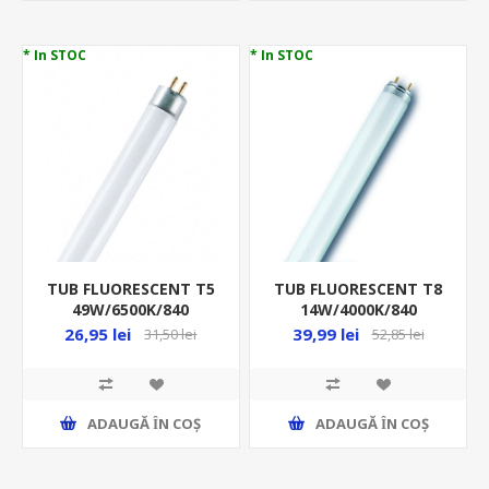
* In STOC
* In STOC
TUB FLUORESCENT T5
TUB FLUORESCENT T8
49W/6500K/840
14W/4000K/840
G5/1449MM/4100LM
G13/361MM/860LM
26,95 lei
39,99 lei
31,50 lei
52,85 lei
LUMILUX HO FQ VS40 O
MASTER TL-D SUPER 80
ADAUGĂ ȊN COŞ
ADAUGĂ ȊN COŞ