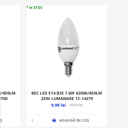
* In STOC
0K/650LM
BEC LED E14 B35 7.0W 6200K/650LM
2700
230V LUMANARE 13-14270
9,98 lei
10,55 lei
Ş
ADAUGĂ ȊN COŞ