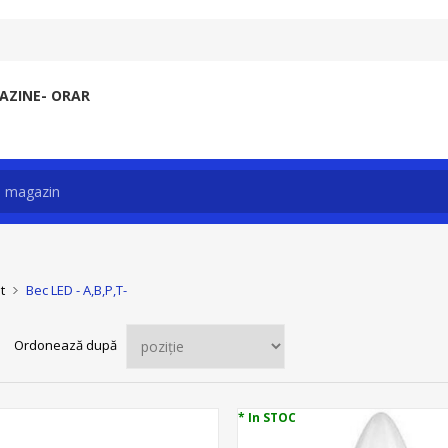
ZINE- ORAR
t
Bec LED - A,B,P,T-
Ordonează după
* In STOC