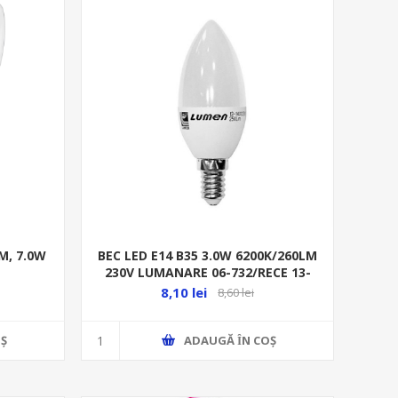
BEC LED E14 B35 3.0W 6200K/260LM
LM, 7.0W
230V LUMANARE 06-732/RECE 13-
1400230
8,10 lei
8,60 lei
ADAUGĂ ȊN COŞ
Ş