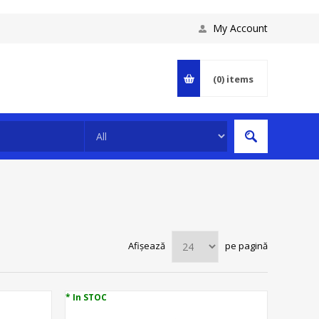
My Account
(0)
items
Afișează
pe pagină
* In STOC