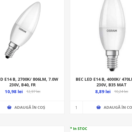
D E14 B, 2700K/ 806LM, 7.0W
BEC LED E14 B, 4000K/ 470
230V, B40, FR
230V, B35 MAT
10,98 lei
8,89 lei
12,97 lei
10,24 lei
ADAUGĂ ȊN COŞ
ADAUGĂ ȊN CO
* In STOC