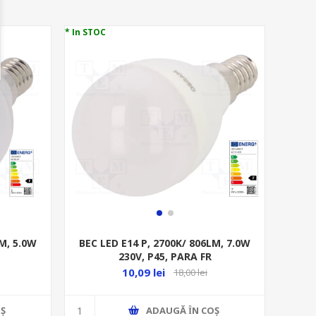
* In STOC
LM, 5.0W
BEC LED E14 P, 2700K/ 806LM, 7.0W
230V, P45, PARA FR
10,09 lei
18,00 lei
Ş
ADAUGĂ ȊN COŞ