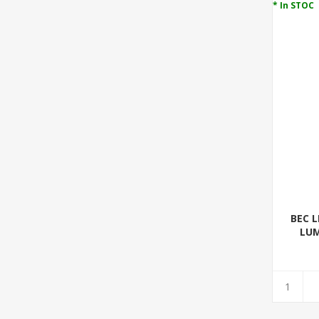
* In STOC
BEC L
LUM