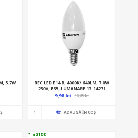
LM, 5.7W
BEC LED E14 B, 4000K/ 640LM, 7.0W
230V, B35, LUMANARE 13-14271
9,98 lei
10,65 lei
Ş
ADAUGĂ ȊN COŞ
* In STOC