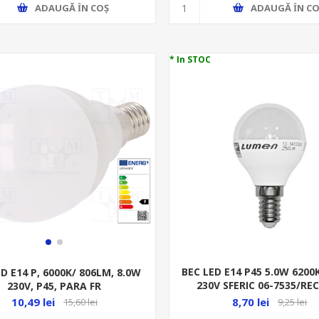
ADAUGĂ ȊN COŞ
ADAUGĂ ȊN CO
* In STOC
BEC LED E14 P45 5.0W 620
D E14 P, 6000K/ 806LM, 8.0W
230V SFERIC 06-7535/REC
230V, P45, PARA FR
141250
8,70 lei
10,49 lei
9,25 lei
15,60 lei