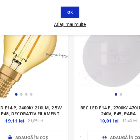
OK
at
* In STOC
Aflați mai multe
D E14 P, 2400K/ 210LM, 2.5W
BEC LED E14 P, 2700K/ 470
, P45, DECORATIV FILAMENT
240V, P45, PARA
GOLD
19,11 lei
10,01 lei
21,85 lei
12,40 lei
ADAUGĂ ȊN COŞ
ADAUGĂ ȊN CO