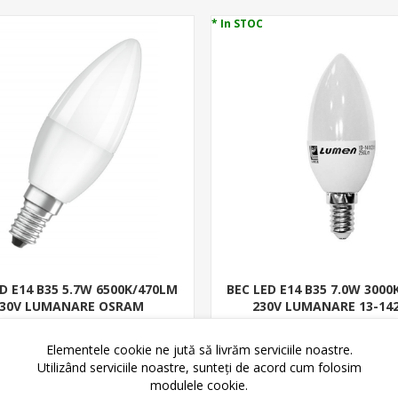
* In STOC
D E14 B35 5.7W 6500K/470LM
BEC LED E14 B35 7.0W 300
30V LUMANARE OSRAM
230V LUMANARE 13-14
4052899971066
8,89 lei
9,98 lei
9,93 lei
10,60 lei
Elementele cookie ne jută să livrăm serviciile noastre.
Utilizând serviciile noastre, sunteți de acord cum folosim
ADAUGĂ ȊN COŞ
ADAUGĂ ȊN CO
modulele cookie.