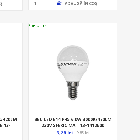
ADAUGĂ ȊN COŞ
Ş
* In STOC
0K/420LM
BEC LED E14 P45 6.0W 3000K/470LM
E 13-
230V SFERIC MAT 13-1412600
9,28 lei
9,85 lei