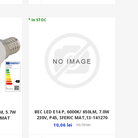
* In STOC
BEC LED E14 P, 6000K/ 650LM, 7.0W
LM, 5.7W
230V, P45, SFERIC MAT,13-141270
M MAT
10,06 lei
10,70 lei