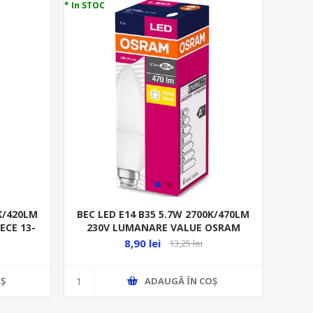
* In STOC
0K/420LM
BEC LED E14 B35 5.7W 2700K/470LM
ECE 13-
230V LUMANARE VALUE OSRAM
8,90 lei
13,25 lei
Ş
ADAUGĂ ȊN COŞ