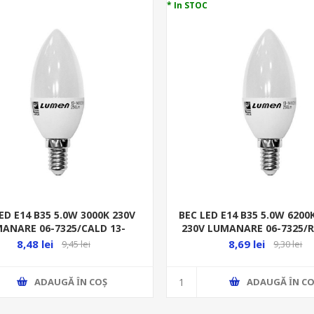
* In STOC
ED E14 B35 5.0W 3000K 230V
BEC LED E14 B35 5.0W 620
ANARE 06-7325/CALD 13-
230V LUMANARE 06-7325/R
1402500
14250
8,48 lei
8,69 lei
9,45 lei
9,30 lei
ADAUGĂ ȊN COŞ
ADAUGĂ ȊN CO