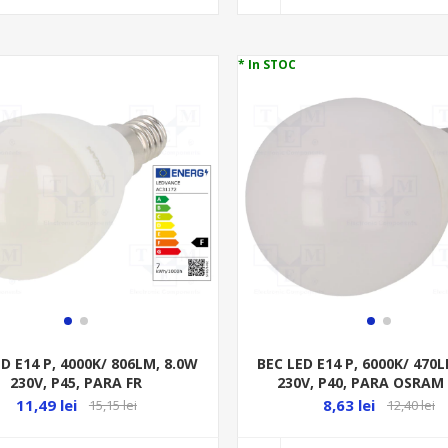
* In STOC
D E14 P, 4000K/ 806LM, 8.0W
BEC LED E14 P, 6000K/ 470
230V, P45, PARA FR
230V, P40, PARA OSRA
11,49 lei
8,63 lei
15,15 lei
12,40 lei