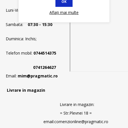
OK
Luni-Vineri
07:00 - 20:30
Aflați mai multe
Sambata:
07:30 - 15:30
Duminica: Inchis;
Telefon mobil:
0744514375
0741264627
Email:
mim@pragmatic.ro
Livrare in magazin
Livrare in magazin:
= Str.Plevnei 18 =
email:comenzionline@pragmatic.ro