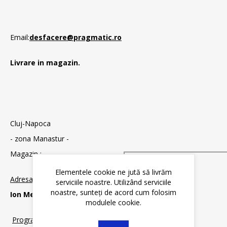
Email:
desfacere@pragmatic.ro
Livrare in magazin.
Cluj-Napoca
- zona Manastur -
Magazin :
Elementele cookie ne jută să livrăm
Adresa
:
serviciile noastre. Utilizând serviciile
noastre, sunteți de acord cum folosim
Ion Mester 12
, Cluj-Napoca
modulele cookie.
Program cu publicul: