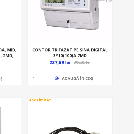
CONTOR TRIFAZAT PE SINA DIGITAL
A, MID,
3*10(100)A 7MD
, 2MD,
237,69 lei
306,35 lei
ADAUGĂ ȊN COŞ
Ş
Stoc Limitat