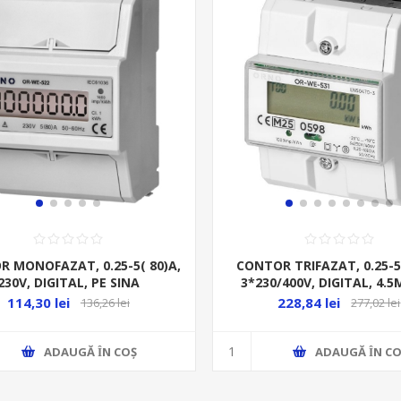
 MONOFAZAT, 0.25-5( 80)A,
CONTOR TRIFAZAT, 0.25-5(
230V, DIGITAL, PE SINA
3*230/400V, DIGITAL, 4.5
SINA
114,30 lei
228,84 lei
136,26 lei
277,02 lei
ADAUGĂ ȊN COŞ
ADAUGĂ ȊN CO