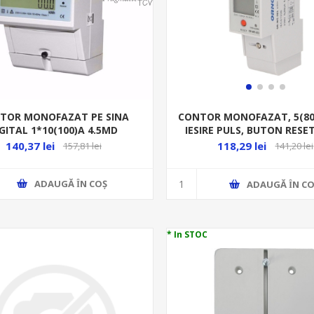
TOR MONOFAZAT PE SINA
CONTOR MONOFAZAT, 5(80)
GITAL 1*10(100)A 4.5MD
IESIRE PULS, BUTON RESET
DIGITAL, PE SINA
140,37 lei
118,29 lei
157,81 lei
141,20 lei
ADAUGĂ ȊN COŞ
ADAUGĂ ȊN CO
* In STOC