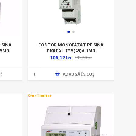
 SINA
CONTOR MONOFAZAT PE SINA
.5MD
DIGITAL 1* 5(45)A 1MD
106,12 lei
118,20 lei
Ş
ADAUGĂ ȊN COŞ
Stoc Limitat