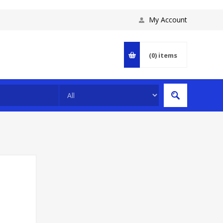
My Account
(0)
items