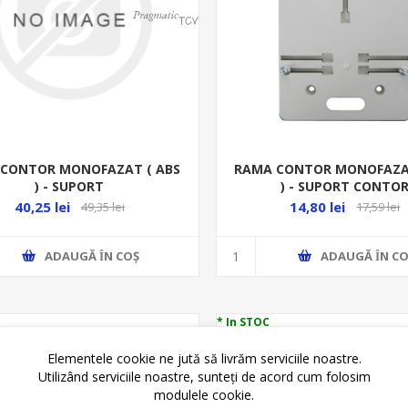
CONTOR MONOFAZAT ( ABS
RAMA CONTOR MONOFAZAT
) - SUPORT
) - SUPORT CONTO
40,25 lei
14,80 lei
49,35 lei
17,59 lei
ADAUGĂ ȊN COŞ
ADAUGĂ ȊN CO
* In STOC
Elementele cookie ne jută să livrăm serviciile noastre.
Utilizând serviciile noastre, sunteți de acord cum folosim
modulele cookie.