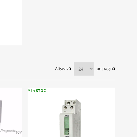
Afișează
pe pagină
* In STOC