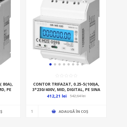
 80A),
CONTOR TRIFAZAT, 0.25-5(100)A,
MD, PE
3*230/400V, MID, DIGITAL, PE SINA
412,21 lei
542,64 lei
Ş
ADAUGĂ ȊN COŞ