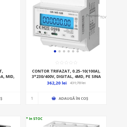
T,
CONTOR TRIFAZAT, 0.25-10(100A),
)A, MID,
3*230/400V, DIGITAL, 4MD, PE SINA
PE SINA,
362,20 lei
431,78 lei
Ş
ADAUGĂ ȊN COŞ
* In STOC