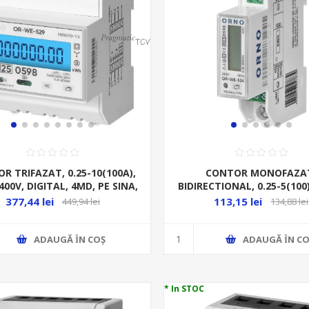
R TRIFAZAT, 0.25-10(100A),
CONTOR MONOFAZA
400V, DIGITAL, 4MD, PE SINA,
BIDIRECTIONAL, 0.25-5(100
MID, PORT RS-485
IESIRE PULS, 1MD, DIGITAL, 
377,44 lei
113,15 lei
449,94 lei
134,88 lei
CLASA B
ADAUGĂ ȊN COŞ
ADAUGĂ ȊN CO
* In STOC