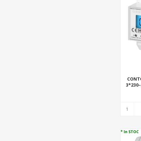
CONTO
3*230-
* In STOC