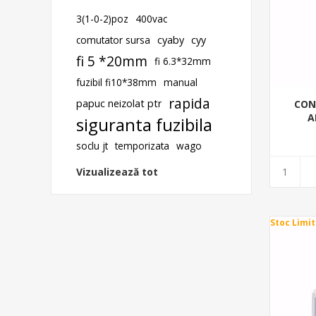
3(1-0-2)poz
400vac
comutator sursa
cyaby
cyy
fi 5 *20mm
fi 6.3*32mm
fuzibil fi10*38mm
manual
rapida
papuc neizolat ptr
CON
A
siguranta fuzibila
soclu jt
temporizata
wago
Vizualizează tot
Stoc Limit