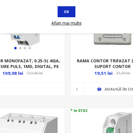
OK
Aflați mai multe
RAMA CONTOR TRIFAZAT ( 
 MONOFAZAT, 0.25-5( 40)A,
SUPORT CONTOR
ESIRE PULS, 1MD, DIGITAL, PE
SINA
19,51 lei
109,98 lei
21,36 lei
133,46 lei
ADAUGĂ ȊN CO
* In STOC