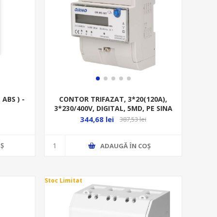
ABS ) -
CONTOR TRIFAZAT, 3*20(120A),
3*230/400V, DIGITAL, 5MD, PE SINA
TH-35MM
344,68 lei
387,53 lei
Ş
ADAUGĂ ȊN COŞ
Stoc Limitat