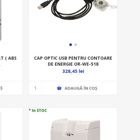
 ( ABS
CAP OPTIC USB PENTRU CONTOARE
R
DE ENERGIE OR-WE-518
328,45 lei
Ş
ADAUGĂ ȊN COŞ
* In STOC