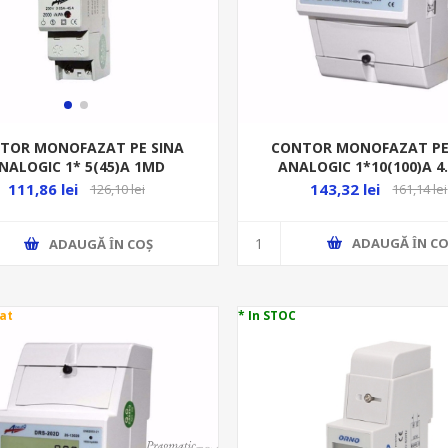
CONTOR MONOFAZAT PE
TOR MONOFAZAT PE SINA
ANALOGIC 1*10(100)A 4
NALOGIC 1* 5(45)A 1MD
143,32 lei
111,86 lei
161,14 lei
126,10 lei
ADAUGĂ ȊN CO
ADAUGĂ ȊN COŞ
at
* In STOC