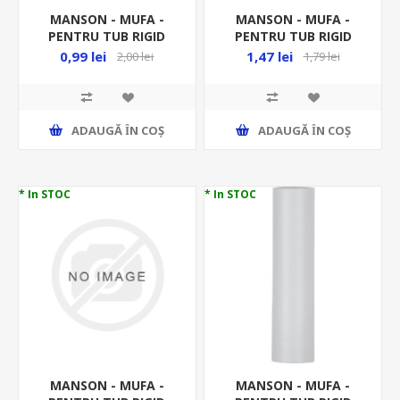
MANSON - MUFA -
MANSON - MUFA -
PENTRU TUB RIGID
PENTRU TUB RIGID
FI18MM PVC MD18 -
FI20MM DX40020 -
0,99 lei
1,47 lei
2,00 lei
1,79 lei
RACORD RIGID
RACORD RIGID
ADAUGĂ ȊN COŞ
ADAUGĂ ȊN COŞ
* In STOC
* In STOC
MANSON - MUFA -
MANSON - MUFA -