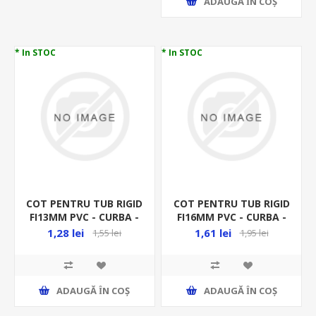
ADAUGĂ ȊN COŞ
* In STOC
* In STOC
COT PENTRU TUB RIGID
COT PENTRU TUB RIGID
FI13MM PVC - CURBA -
FI16MM PVC - CURBA -
RACORD RIGID
RACORD RIGID
1,28 lei
1,61 lei
1,55 lei
1,95 lei
ADAUGĂ ȊN COŞ
ADAUGĂ ȊN COŞ