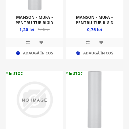
MANSON - MUFA -
MANSON - MUFA -
PENTRU TUB RIGID
PENTRU TUB RIGID
FI16MM DX40016 -
FI16MM PVC MD16 -
1,20 lei
0,75 lei
1,46 lei
RACORD RIGID
RACORD RIGID
ADAUGĂ ȊN COŞ
ADAUGĂ ȊN COŞ
* In STOC
* In STOC