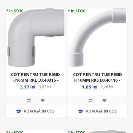
* In STOC
* In STOC
COT PENTRU TUB RIGID
COT PENTRU TUB RIGID
FI16MM RKE DX40316 -
FI16MM RKS DX40116 -
90GR - RACORD RIGID
CURBA - RACORD RIGID
3,17 lei
1,85 lei
3,87 lei
2,26 lei
ADAUGĂ ȊN COŞ
ADAUGĂ ȊN COŞ
* In STOC
* In STOC