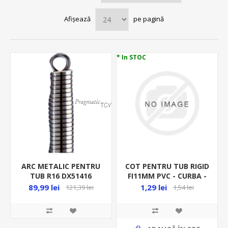
Afișează
pe pagină
* In STOC
ARC METALIC PENTRU
COT PENTRU TUB RIGID
TUB R16 DX51416
FI11MM PVC - CURBA -
RACORD RIGID
89,99 lei
1,29 lei
121,39 lei
1,54 lei