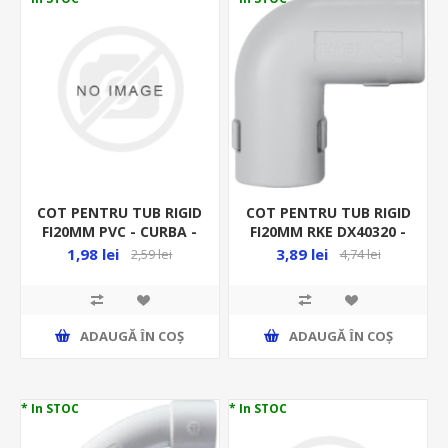
COT PENTRU TUB RIGID
COT PENTRU TUB RIGID
FI20MM PVC - CURBA -
FI20MM RKE DX40320 -
RACORD RIGID
90GR - RACORD RIGID
1,98 lei
3,89 lei
2,59 lei
4,74 lei
ADAUGĂ ȊN COŞ
ADAUGĂ ȊN COŞ
* In STOC
* In STOC