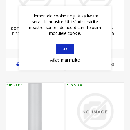
Elementele cookie ne jută să livrăm
serviciile noastre. Utilizând serviciile
noastre, sunteți de acord cum folosim
COT PENTRU TUB RIGID
MANSON - MUFA -
modulele cookie.
FI32MM PVC - CURBA -
PENTRU TUB RIGID
RACORD RIGID
FI13MM PVC MD13 -
4,98 lei
0,69 lei
5,83 lei
1,00 lei
RACORD RIGID
OK
Aflați mai multe
ADAUGĂ ȊN COŞ
ADAUGĂ ȊN COŞ
* In STOC
* In STOC