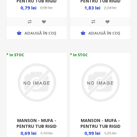
PENTRU TUB RIGID
PENTRU TUB RIGID
FI20MM PVC MD20 -
FI25MM DX40025 -
0,79 lei
1,83 lei
0,95 lei
2,24 lei
RACORD RIGID
RACORD RIGID
ADAUGĂ ȊN COŞ
ADAUGĂ ȊN COŞ
* In STOC
* In STOC
MANSON - MUFA -
MANSON - MUFA -
PENTRU TUB RIGID
PENTRU TUB RIGID
FI25MM PVC MD25 -
FI32MM PVC MD32 -
0,69 lei
0,99 lei
1,10 lei
1,25 lei