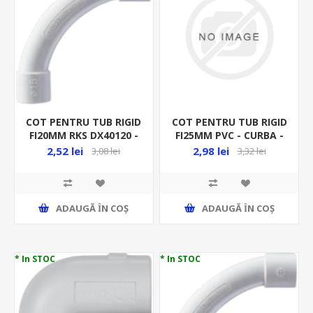
COT PENTRU TUB RIGID
COT PENTRU TUB RIGID
FI20MM RKS DX40120 -
FI25MM PVC - CURBA -
CURBA - RACORD RIGID
RACORD RIGID
2,52 lei
2,98 lei
3,08 lei
3,32 lei
ADAUGĂ ȊN COŞ
ADAUGĂ ȊN COŞ
* In STOC
* In STOC