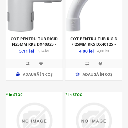
COT PENTRU TUB RIGID
COT PENTRU TUB RIGID
FI25MM RKE DX40325 -
FI25MM RKS DX40125 -
90GR - RACORD RIGID
CURBA - RACORD RIGID
5,11 lei
4,00 lei
6,24 lei
4,88 lei
ADAUGĂ ȊN COŞ
ADAUGĂ ȊN COŞ
* In STOC
* In STOC