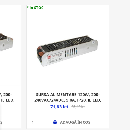
* In STOC
, 200-
SURSA ALIMENTARE 120W, 200-
 IL LED,
240VAC/24VDC, 5.0A, IP20, IL LED,
0
ALUM. 30-033624120
71,83 lei
85,40 lei
Ş
ADAUGĂ ȊN COŞ