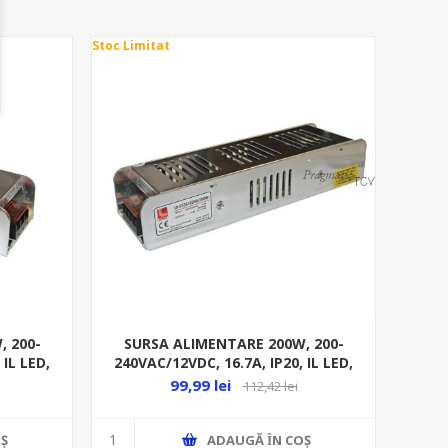
Stoc Limitat
, 200-
SURSA ALIMENTARE 200W, 200-
 IL LED,
240VAC/12VDC, 16.7A, IP20, IL LED,
0
ALUM. 30-033612200
99,99 lei
112,42 lei
Ş
ADAUGĂ ȊN COŞ