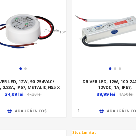
VER LED, 12W, 90-254VAC/
DRIVER LED, 12W, 100-24
 0.83A, IP67, METALIC,FI55 X
12VDC, 1A, IP67,
22,7MM
METALIC,135/30/22
34,99 lei
39,99 lei
47,20 lei
47,50 lei
ADAUGĂ ȊN COŞ
ADAUGĂ ȊN CO
Stoc Limitat