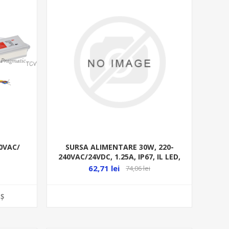
SURSA ALIMENTARE 30W, 220-
50VAC/
240VAC/24VDC, 1.25A, IP67, IL LED,
ALUM. 30-33624301
MM
62,71 lei
74,06 lei
Ş