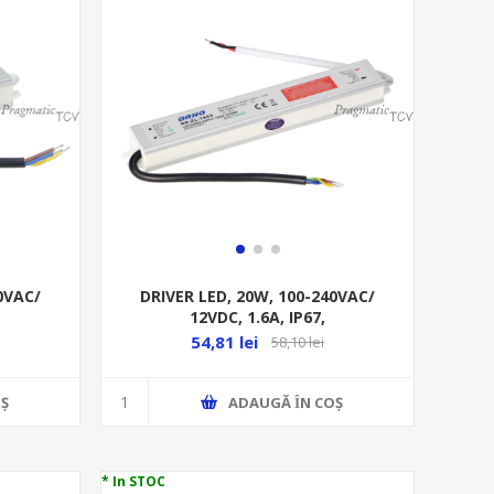
0VAC/
DRIVER LED, 20W, 100-240VAC/
12VDC, 1.6A, IP67,
MM
METALIC,180/31/22MM
54,81 lei
58,10 lei
Ş
ADAUGĂ ȊN COŞ
* In STOC