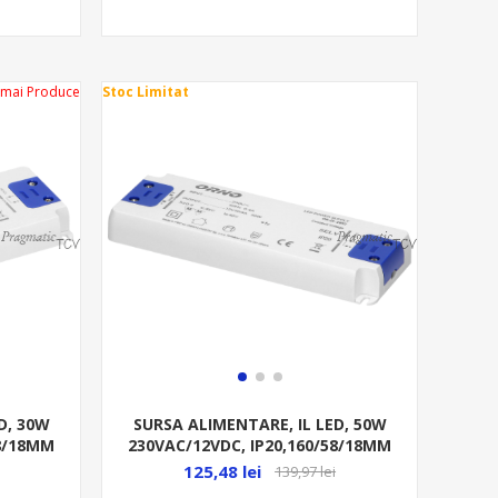
 mai Produce
Stoc Limitat
D, 30W
SURSA ALIMENTARE, IL LED, 50W
58/18MM
230VAC/12VDC, IP20,160/58/18MM
125,48 lei
139,97 lei