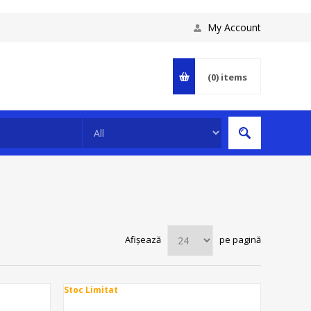
My Account
(0)
items
Afișează
pe pagină
Stoc Limitat