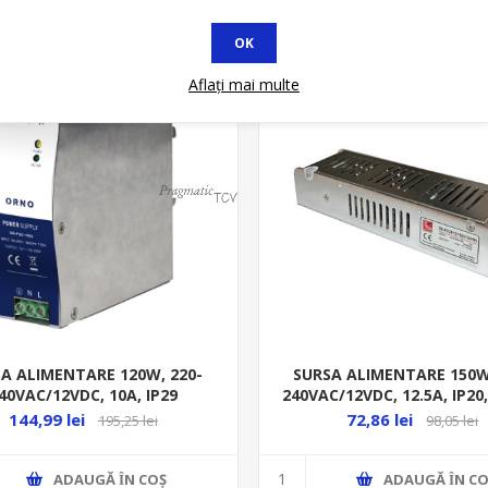
OK
at
* In STOC
Aflați mai multe
A ALIMENTARE 120W, 220-
SURSA ALIMENTARE 150W
40VAC/12VDC, 10A, IP29
240VAC/12VDC, 12.5A, IP20,
ALUM. 30-03361215
144,99 lei
72,86 lei
195,25 lei
98,05 lei
ADAUGĂ ȊN COŞ
ADAUGĂ ȊN CO