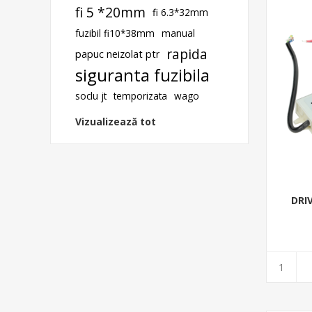
fi 5 *20mm
fi 6.3*32mm
fuzibil fi10*38mm
manual
rapida
papuc neizolat ptr
siguranta fuzibila
soclu jt
temporizata
wago
Vizualizează tot
DRI