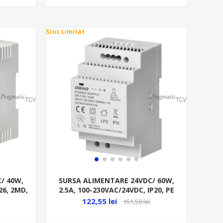
Stoc Limitat
/ 40W,
SURSA ALIMENTARE 24VDC/ 60W,
26, 2MD,
2.5A, 100-230VAC/24VDC, IP20, PE
SINA, 3MD,
122,55 lei
151,50 lei