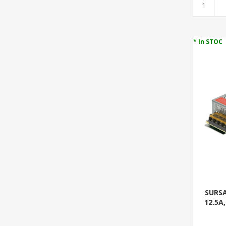
* In STOC
SURS
12.5A,