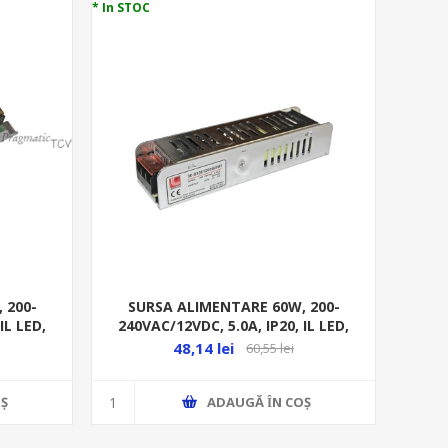
* In STOC
 200-
SURSA ALIMENTARE 60W, 200-
IL LED,
240VAC/12VDC, 5.0A, IP20, IL LED,
ALUM. 30-03361260
48,14 lei
60,55 lei
Ş
ADAUGĂ ȊN COŞ