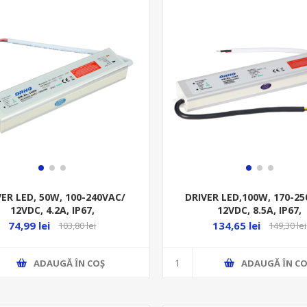
VER LED, 50W, 100-240VAC/
DRIVER LED,100W, 170-2
12VDC, 4.2A, IP67,
12VDC, 8.5A, IP67,
METALIC,190/50/35MM
METALIC,185/70/45
74,99 lei
134,65 lei
103,80 lei
149,30 lei
ADAUGĂ ȊN COŞ
ADAUGĂ ȊN CO