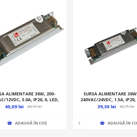
SA ALIMENTARE 36W, 200-
SURSA ALIMENTARE 36W,
C/12VDC, 3.0A, IP20, IL LED,
240VAC/24VDC, 1.5A, IP20, 
ALUM. 30-03361236
ALUM. 30-03362436
40,09 lei
39,30 lei
44,72 lei
46,75 lei
ADAUGĂ ȊN COŞ
ADAUGĂ ȊN CO