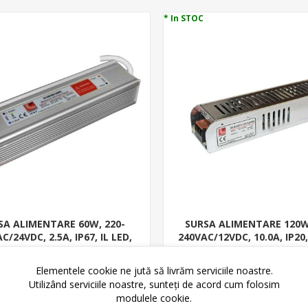
* In STOC
SA ALIMENTARE 60W, 220-
SURSA ALIMENTARE 120W
C/24VDC, 2.5A, IP67, IL LED,
240VAC/12VDC, 10.0A, IP20,
ALUM. 30-33624401
ALUM. 30-03361212
85,38 lei
65,81 lei
101,70 lei
83,35 lei
Elementele cookie ne jută să livrăm serviciile noastre.
Utilizând serviciile noastre, sunteți de acord cum folosim
ADAUGĂ ȊN COŞ
ADAUGĂ ȊN CO
modulele cookie.