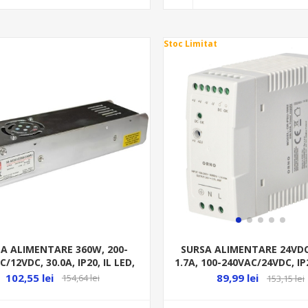
Stoc Limitat
A ALIMENTARE 360W, 200-
SURSA ALIMENTARE 24VDC
/12VDC, 30.0A, IP20, IL LED,
1.7A, 100-240VAC/24VDC, IP
ALUM. 30-033612360
102,55 lei
89,99 lei
154,64 lei
153,15 lei