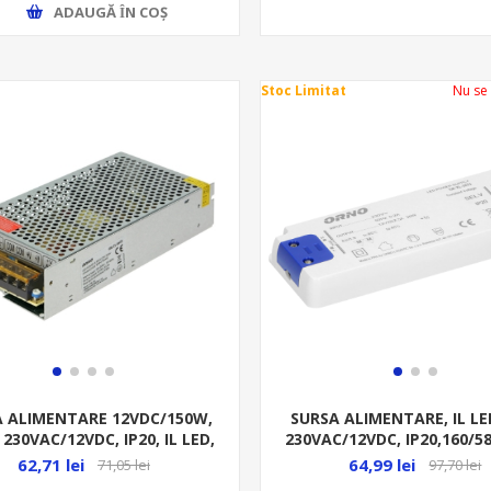
ADAUGĂ ȊN COŞ
Stoc Limitat
Nu se
A ALIMENTARE 12VDC/150W,
SURSA ALIMENTARE, IL LE
 230VAC/12VDC, IP20, IL LED,
230VAC/12VDC, IP20,160/
OR-
62,71 lei
64,99 lei
71,05 lei
97,70 lei