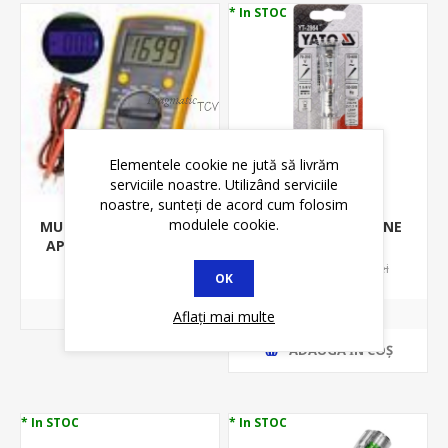
* In STOC
Elementele cookie ne jută să livrăm
serviciile noastre. Utilizând serviciile
noastre, sunteți de acord cum folosim
modulele cookie.
MULTIMETRU DIGITAL,
CREION DE TENSIUNE
APARAT DE MASURA,
70-250VCA;1.5-
VC 830L
9V;POLARITATE YT-
58,25 lei
10,98 lei
12,75 lei
OK
2864
Aflați mai multe
ADAUGĂ ȊN COŞ
* In STOC
* In STOC