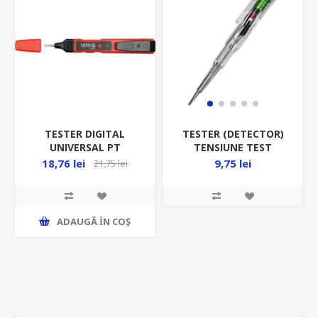
TESTER DIGITAL
TESTER (DETECTOR)
UNIVERSAL PT
TENSIUNE TEST
TENSIUNE 70-1000VCA
PREZENTA, INDUCTIE,
18,76 lei
9,75 lei
21,75 lei
YT-28631
CONTINUITATE,
POLARIZARE DC,
DETECTIE MICROUNDE
ADAUGĂ ȊN COŞ