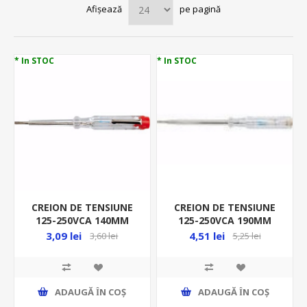
Afișează
pe pagină
* In STOC
* In STOC
CREION DE TENSIUNE
CREION DE TENSIUNE
125-250VCA 140MM
125-250VCA 190MM
TUV/GS 140MM VOREL
TUV/GS 140MM VOREL
3,09 lei
4,51 lei
3,60 lei
5,25 lei
65233
65235
ADAUGĂ ȊN COŞ
ADAUGĂ ȊN COŞ