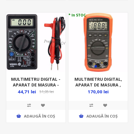
* In STOC
MULTIMETRU DIGITAL -
MULTIMETRU DIGITAL,
APARAT DE MASURA -
APARAT DE MASURA ,
"VOREL" 81780
SMA 92
44,71 lei
170,00 lei
51,05 lei
ADAUGĂ ȊN COŞ
ADAUGĂ ȊN COŞ