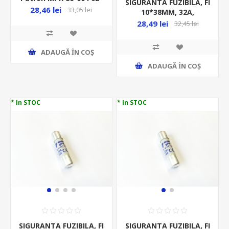
SIGURANTA FUZIBILA, FI
283
28,46 lei
33,05 lei
10*38MM, 32A,
1000VDC, GPV,
28,49 lei
32,45 lei
ADAUGĂ ȊN COŞ
ADAUGĂ ȊN COŞ
* In STOC
* In STOC
SIGURANTA FUZIBILA, FI
SIGURANTA FUZIBILA, FI