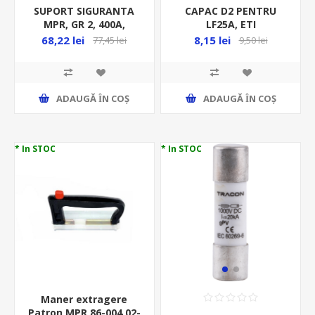
SUPORT SIGURANTA
CAPAC D2 PENTRU
MPR, GR 2, 400A,
LF25A, ETI
MF0006-19341
68,22 lei
8,15 lei
77,45 lei
9,50 lei
ADAUGĂ ȊN COŞ
ADAUGĂ ȊN COŞ
* In STOC
* In STOC
Maner extragere
Patron MPR 86-004 02-