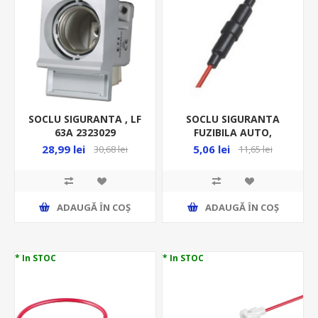
SOCLU SIGURANTA , LF
SOCLU SIGURANTA
63A 2323029
FUZIBILA AUTO,
5*20MM, CU SURUB, PE
28,99 lei
5,06 lei
30,68 lei
11,65 lei
CABLU, BF 53L
ADAUGĂ ȊN COŞ
ADAUGĂ ȊN COŞ
* In STOC
* In STOC