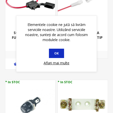
Elementele cookie ne jută să livrăm
serviciile noastre. Utilizând serviciile
SOCLU SIGURANTA
SOCLU SIGURANTA
noastre, sunteți de acord cum folosim
FUZIBILA AUTO, MAX
FUZIBILA, 5*20MM, TIP
modulele cookie.
25A, 25525
BAIONETA,PE
8,11 lei
4,05 lei
9,50 lei
CABLU,25503
OK
Aflați mai multe
ADAUGĂ ȊN COŞ
* In STOC
* In STOC