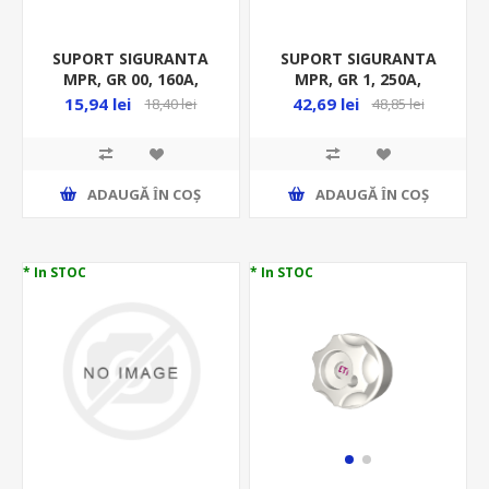
SUPORT SIGURANTA
SUPORT SIGURANTA
MPR, GR 00, 160A,
MPR, GR 1, 250A,
MF0006-19337
MF0006-19339
15,94 lei
42,69 lei
18,40 lei
48,85 lei
ADAUGĂ ȊN COŞ
ADAUGĂ ȊN COŞ
* In STOC
* In STOC