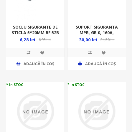
SOCLU SIGURANTE DE
SUPORT SIGURANTA
STICLA 5*20MM BF 52B
MPR, GR 0, 160A,
MF0006-19338
6,28 lei
30,00 lei
6,95 lei
34,50 lei
ADAUGĂ ȊN COŞ
ADAUGĂ ȊN COŞ
* In STOC
* In STOC