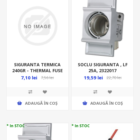
SIGURANTA TERMICA
SOCLU SIGURANTA , LF
240GR - THERMAL FUSE
25A, 2322017
- TZ D-240 8342
7,10 lei
19,59 lei
7,56 lei
22,70 lei
ADAUGĂ ȊN COŞ
ADAUGĂ ȊN COŞ
* In STOC
* In STOC