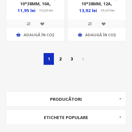
10*38MM, 10A,
10*38MM, 12A,
1000VDC, GPV, ST-10PV
1000VDC, GPV, ST-10PV
11,95 lei
13,92 lei
17,22 lei
15,37 lei
ADAUGĂ ȊN COŞ
ADAUGĂ ȊN COŞ
1
2
3
PRODUCĂTORI
ETICHETE POPULARE