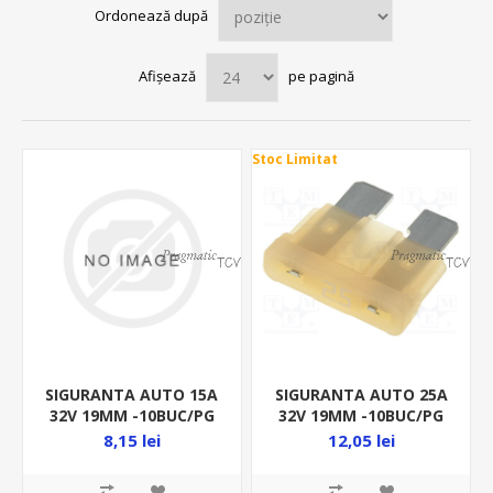
Ordonează după
Afișează
pe pagină
Stoc Limitat
SIGURANTA AUTO 15A
SIGURANTA AUTO 25A
32V 19MM -10BUC/PG
32V 19MM -10BUC/PG
ALBASTRU
CREM
8,15 lei
12,05 lei
0287015.PXCN/P10
0287025.PXCN/P10