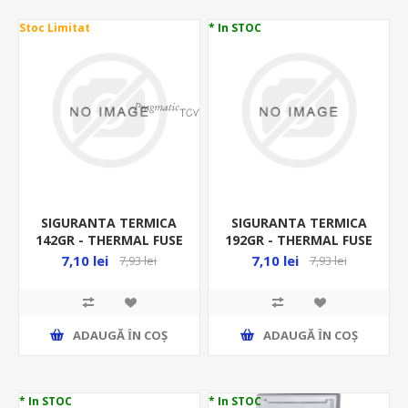
Stoc Limitat
* In STOC
SIGURANTA TERMICA
SIGURANTA TERMICA
142GR - THERMAL FUSE
192GR - THERMAL FUSE
- TZ D-142 8334
- TZ D-192 8338
7,10 lei
7,10 lei
7,93 lei
7,93 lei
ADAUGĂ ȊN COŞ
ADAUGĂ ȊN COŞ
* In STOC
* In STOC