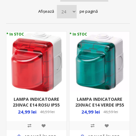
Afișează
pe pagină
* In STOC
* In STOC
LAMPA INDICATOARE
LAMPA INDICATOARE
230VAC E14 ROSU IP55
230VAC E14 VERDE IP55
GW 27415
GW 27416
24,99 lei
24,99 lei
46,59 lei
46,59 lei