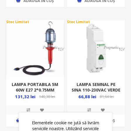
ADAUGĂ ȊN COŞ
ADAUGĂ ȊN COŞ
Stoc Limitat
Stoc Limitat
LAMPA PORTABILA 5M
LAMPA SEMNAL PE
60W E27 2*0.75MM
SINA 110-230VAC VERDE
770.207
A9E18321
131,32 lei
66,88 lei
140,38 lei
81,64 lei
ADAUGĂ ȊN COŞ
ADAUGĂ ȊN COŞ
Elementele cookie ne jută să livrăm
serviciile noastre. Utilizând serviciile