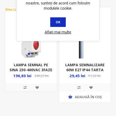
noastre, sunteți de acord cum folosim
modulele cookie.
Stoc Limitat
* In STOC
OK
Aflați mai multe
LAMPA SEMNALIZARE
LAMPA SEMNAL PE
60W E27 IP44 TARTA
SINA 230-400VAC 3FAZE
ROSU GW 80411 DISP.
A9E18327
29,45 lei
196,80 lei
51,32 lei
240,23 lei
ADAUGĂ ȊN COŞ