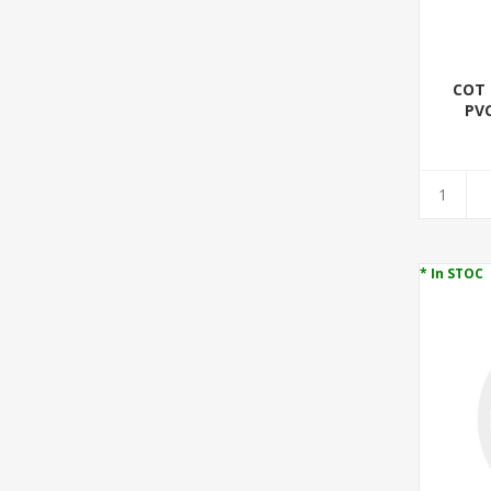
COT 
PVC
* In STOC