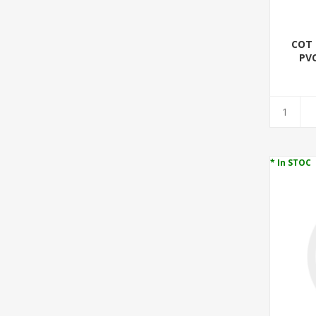
COT 
PVC
* In STOC