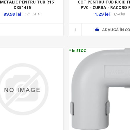
 METALIC PENTRU TUB R16
COT PENTRU TUB RIGID 
DX51416
PVC - CURBA - RACORD 
89,99 lei
1,29 lei
121,39 lei
1,54 lei
ADAUGĂ ȊN CO
* In STOC