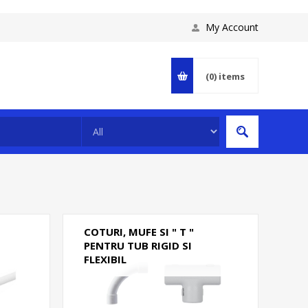
My Account
(0)
items
COTURI, MUFE SI " T "
PENTRU TUB RIGID SI
FLEXIBIL