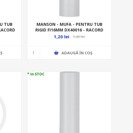
U TUB
MANSON - MUFA - PENTRU TUB
 RACORD
RIGID FI16MM DX40016 - RACORD
RIGID
1,20 lei
1,46 lei
Ş
ADAUGĂ ȊN COŞ
* In STOC