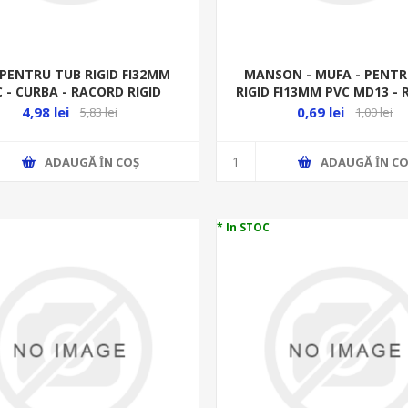
PENTRU TUB RIGID FI32MM
MANSON - MUFA - PENTR
 - CURBA - RACORD RIGID
RIGID FI13MM PVC MD13 -
RIGID
4,98 lei
0,69 lei
5,83 lei
1,00 lei
ADAUGĂ ȊN COŞ
ADAUGĂ ȊN CO
* In STOC