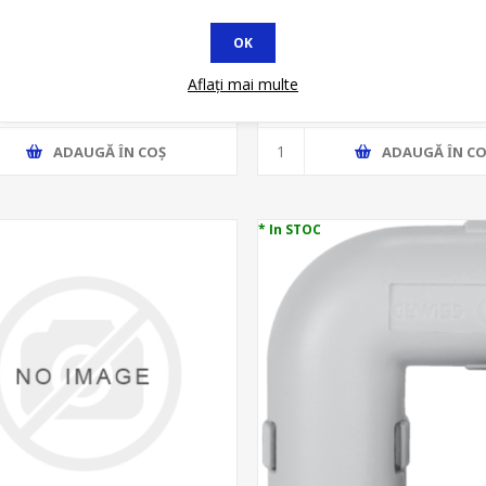
OK
PENTRU TUB RIGID FI20MM
COT PENTRU TUB RIGID FI
 - CURBA - RACORD RIGID
DX40320 - 90GR - RACORD
Aflați mai multe
1,98 lei
3,89 lei
2,59 lei
4,74 lei
ADAUGĂ ȊN COŞ
ADAUGĂ ȊN CO
* In STOC