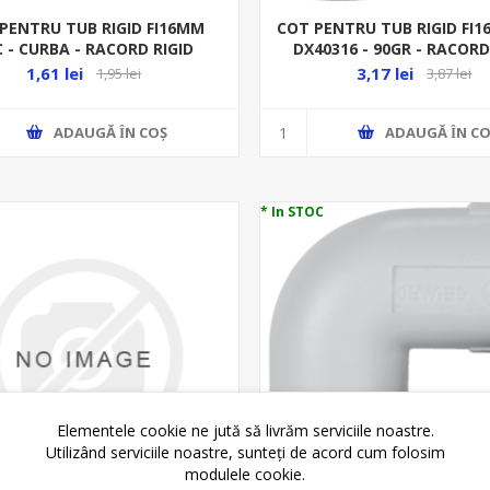
PENTRU TUB RIGID FI16MM
COT PENTRU TUB RIGID FI
 - CURBA - RACORD RIGID
DX40316 - 90GR - RACORD
1,61 lei
3,17 lei
1,95 lei
3,87 lei
ADAUGĂ ȊN COŞ
ADAUGĂ ȊN CO
* In STOC
Elementele cookie ne jută să livrăm serviciile noastre.
Utilizând serviciile noastre, sunteți de acord cum folosim
modulele cookie.