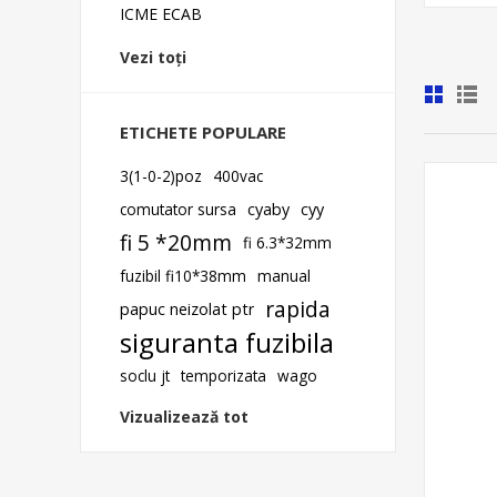
ICME ECAB
Vezi toți
ETICHETE POPULARE
3(1-0-2)poz
400vac
comutator sursa
cyaby
cyy
fi 5 *20mm
fi 6.3*32mm
fuzibil fi10*38mm
manual
rapida
papuc neizolat ptr
siguranta fuzibila
soclu jt
temporizata
wago
Vizualizează tot