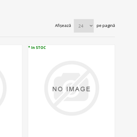
Afișează
pe pagină
* In STOC