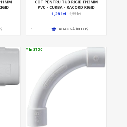
FI11MM
COT PENTRU TUB RIGID FI13MM
RIGID
PVC - CURBA - RACORD RIGID
1,28 lei
1,55 lei
Ş
ADAUGĂ ȊN COŞ
* In STOC