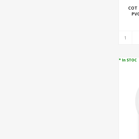
COT 
PVC
* In STOC