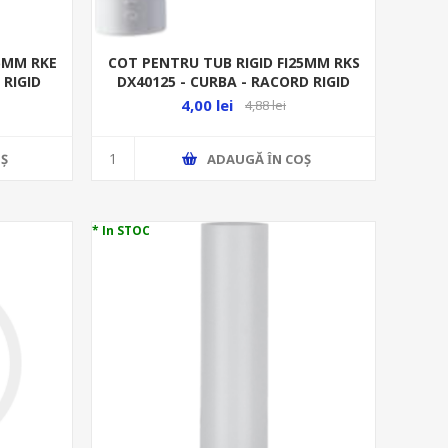
25MM RKE
COT PENTRU TUB RIGID FI25MM RKS
 RIGID
DX40125 - CURBA - RACORD RIGID
4,00 lei
4,88 lei
Ş
ADAUGĂ ȊN COŞ
* In STOC