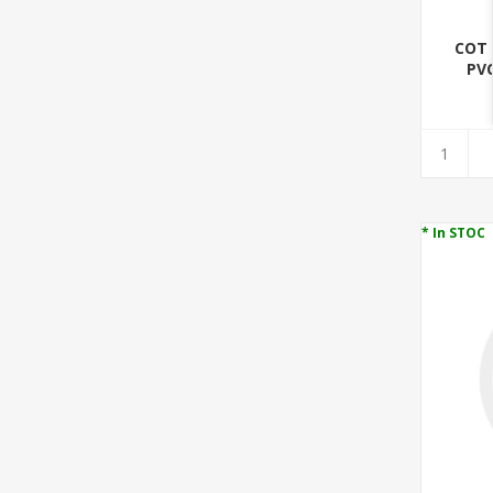
COT 
PVC
* In STOC