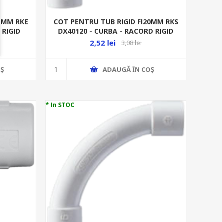
20MM RKE
COT PENTRU TUB RIGID FI20MM RKS
 RIGID
DX40120 - CURBA - RACORD RIGID
2,52 lei
3,08 lei
Ş
ADAUGĂ ȊN COŞ
* In STOC