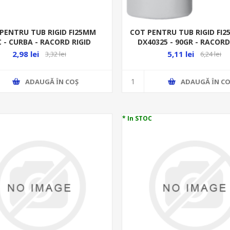
PENTRU TUB RIGID FI25MM
COT PENTRU TUB RIGID FI
 - CURBA - RACORD RIGID
DX40325 - 90GR - RACORD
2,98 lei
5,11 lei
3,32 lei
6,24 lei
ADAUGĂ ȊN COŞ
ADAUGĂ ȊN CO
* In STOC