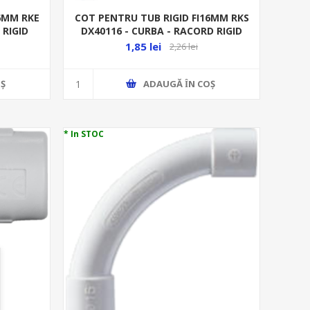
16MM RKE
COT PENTRU TUB RIGID FI16MM RKS
 RIGID
DX40116 - CURBA - RACORD RIGID
1,85 lei
2,26 lei
Ş
ADAUGĂ ȊN COŞ
* In STOC