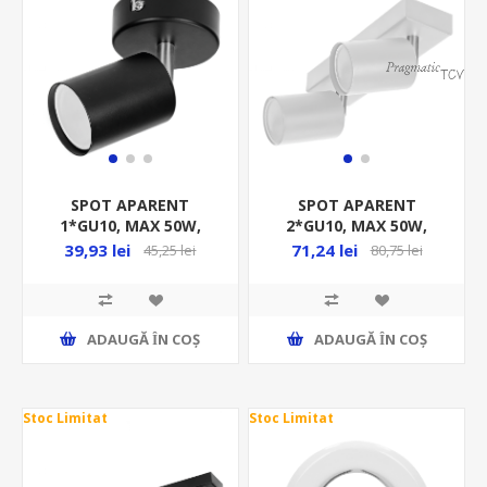
SPOT APARENT
SPOT APARENT
1*GU10, MAX 50W,
2*GU10, MAX 50W,
ROT, 1BRAT, METAL,
BARA, 2 BRATE, METAL,
39,93 lei
71,24 lei
45,25 lei
80,75 lei
NEGRU, IP20, AD-OP-
ALB, IP20, AD-OP-
6193BGU10
6194WGU10
ADAUGĂ ȊN COŞ
ADAUGĂ ȊN COŞ
Stoc Limitat
Stoc Limitat