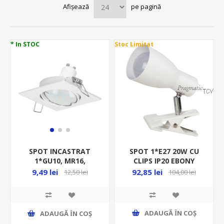
Afișează
pe pagină
* In STOC
Stoc Limitat
SPOT 1*E27 20W CU
SPOT INCASTRAT
CLIPS IP20 EBONY
1*GU10, MR16,
METAL ALB 6026
REGLABIL, MAX 50W,
92,85 lei
9,49 lei
104,00 lei
12,50 lei
230V, ALB, IP20,
PATRAT
ADAUGĂ ȊN COŞ
ADAUGĂ ȊN COŞ