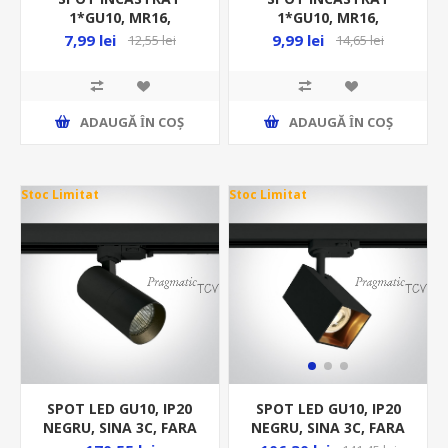
1*GU10, MR16,
1*GU10, MR16,
REGLABIL, MAX 50W,
REGLABIL, MAX 50W,
7,99 lei
9,99 lei
12,55 lei
14,65 lei
230V, NEGRU, IP20,
230V, SATINAT, IP20,
FI55MM
FI55MM
ADAUGĂ ȊN COŞ
ADAUGĂ ȊN COŞ
Stoc Limitat
Stoc Limitat
SPOT LED GU10, IP20
SPOT LED GU10, IP20
NEGRU, SINA 3C, FARA
NEGRU, SINA 3C, FARA
BEC MR16
BEC MR16, PATRAT,