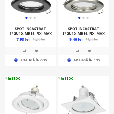
SPOT INCASTRAT
SPOT INCASTRAT
1*GU10, MR16, FIX, MAX
1*GU10, MR16, FIX, MAX
50W, 230V, NEGRU,
50W, 230V, SATINAT,
7,99 lei
9,46 lei
10,55 lei
11,30 lei
IP20, FI55MM
IP20, FI55MM
ADAUGĂ ȊN COŞ
ADAUGĂ ȊN COŞ
* In STOC
* In STOC