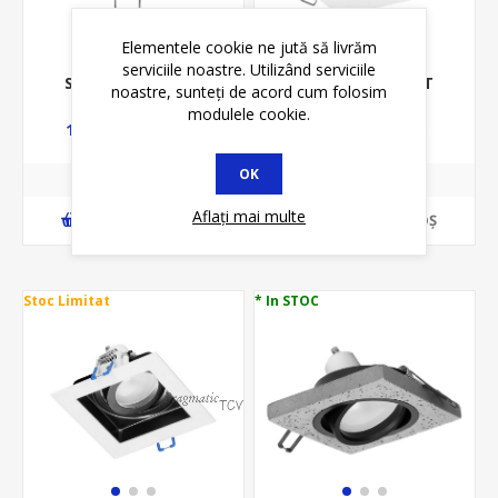
Elementele cookie ne jută să livrăm
serviciile noastre. Utilizând serviciile
SPOT INCASTRAT
SPOT INCASTRAT
noastre, sunteți de acord cum folosim
1*GU10, MR16,
1*GU10, MR16,
modulele cookie.
REGLABIL, MAX 50W,
REGLABIL, MAX 50W,
5,99 lei
11,87 lei
11,15 lei
14,35 lei
230V, ALB, IP20,
230V, ALB, IP20, FI55MM
PATRAT, METAL
OK
Aflați mai multe
ADAUGĂ ȊN COŞ
ADAUGĂ ȊN COŞ
Stoc Limitat
* In STOC