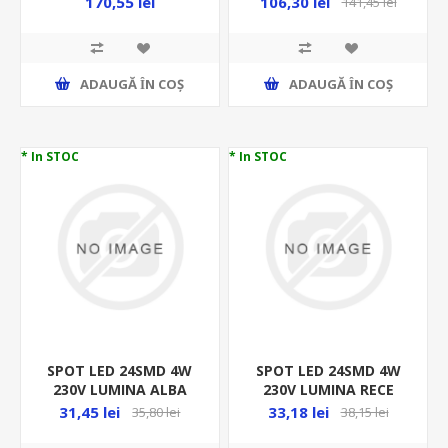
170,55 lei
106,30 lei
141,45 lei
65105NAT/B
ADAUGĂ ȊN COŞ
ADAUGĂ ȊN COŞ
* In STOC
* In STOC
SPOT LED 24SMD 4W
SPOT LED 24SMD 4W
230V LUMINA ALBA
230V LUMINA RECE
300LM PT MOBILA
4000K/300LM SATINAT
31,45 lei
33,18 lei
35,80 lei
38,15 lei
INCASTRAT ALB 21-410
PT MOBILA FI57 21-
41066