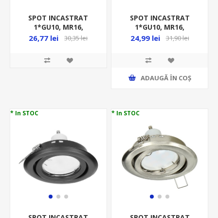
SPOT INCASTRAT
SPOT INCASTRAT
1*GU10, MR16,
1*GU10, MR16,
REGLABIL, MAX 50W,
REGLABIL, MAX 50W,
26,77 lei
24,99 lei
30,35 lei
31,90 lei
230V, ALB/NEGRU, IP20,
230V, GRI INCHIS, IP20,
PATRAT, ALUMINIU
PATRAT, BETON/OTEL
ADAUGĂ ȊN COŞ
* In STOC
* In STOC
SPOT INCASTRAT
SPOT INCASTRAT