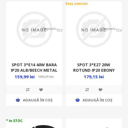
Stoc Limitat
SPOT 3*E14 40W BARA
SPOT 3*E27 20W
IP20 ALB/BEECH METAL
ROTUND IP20 EBONY
HOLLY 5945
METAL ALB 6028
159,99 lei
179,15 lei
189,25 lei
ADAUGĂ ȊN COŞ
ADAUGĂ ȊN COŞ
* In STOC