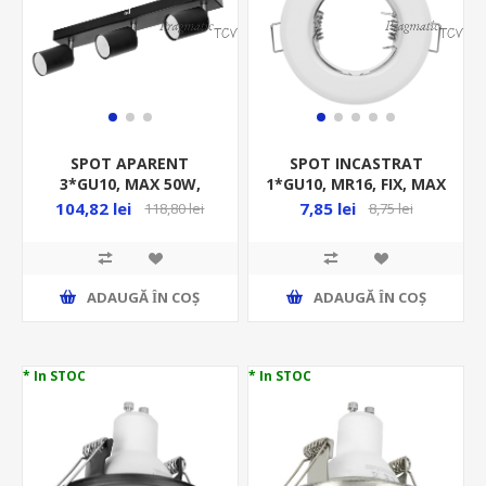
SPOT APARENT
SPOT INCASTRAT
3*GU10, MAX 50W,
1*GU10, MR16, FIX, MAX
BARA, 3 BRATE, METAL,
50W, 230V, ALB, , IP20,
104,82 lei
7,85 lei
118,80 lei
8,75 lei
NEGRU, IP20, AD-OP-
FI55MM
6195BGU10
ADAUGĂ ȊN COŞ
ADAUGĂ ȊN COŞ
* In STOC
* In STOC