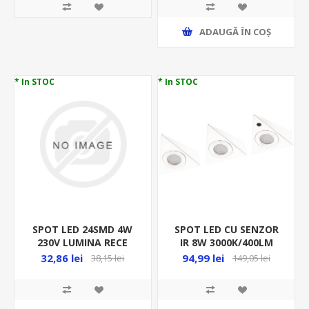
ADAUGĂ ȊN COŞ
* In STOC
* In STOC
SPOT LED 24SMD 4W
SPOT LED CU SENZOR
230V LUMINA RECE
IR 8W 3000K/400LM
6400K/300LM SATINAT
145/135/41MM ALB
32,86 lei
94,99 lei
38,15 lei
149,05 lei
PT MOBILA FI57 21-
(3BUC/SET)+CABLU
40066
150CM ML 20000080