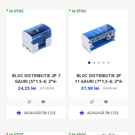
* In STOC
* In STOC
BLOC DISTRIBUTIE 2P 7
BLOC DISTRIBUTIE 2P
GAURI (5*1.5-6; 2*6-
11 GAURI (7*1,5-6; 2*6-
16)MM OR-LZ-8201/7
16; 2*10-16)MM OR-LZ-
24,25 lei
37,90 lei
27,06 lei
44,05 lei
8201/11
ADAUGĂ ȊN COŞ
ADAUGĂ ȊN COŞ
* In STOC
* In STOC