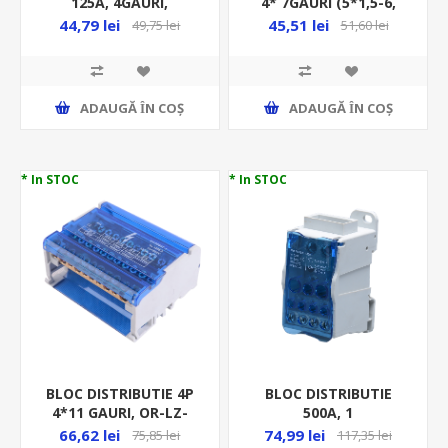
125A, 4GAURI,
4* 7GAURI (5*1,5-6,
2X35MMP/ 2X25MMP,
2*6-16) OR-LZ-8202/7
44,79 lei
45,51 lei
49,75 lei
51,60 lei
VERDE-GALBEN FLE-
35/25ZS
ADAUGĂ ȊN COŞ
ADAUGĂ ȊN COŞ
* In STOC
* In STOC
BLOC DISTRIBUTIE 4P
BLOC DISTRIBUTIE
4*11 GAURI, OR-LZ-
500A, 1
8202/11
INTRARE(8x24x1), 11
66,62 lei
74,99 lei
75,85 lei
117,35 lei