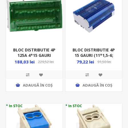
BLOC DISTRIBUTIE 4P
BLOC DISTRIBUTIE 4P
125A 4*15 GAURI
15 GAURI (11*1,5-6;
(1*9.5+3*8.5+11*6.5)MM
2*6-16; 2*10-16)MM
188,03 lei
79,22 lei
229,52 lei
91,50 lei
LGY412560
OR-LZ-8202/15
ADAUGĂ ȊN COŞ
ADAUGĂ ȊN COŞ
* In STOC
* In STOC