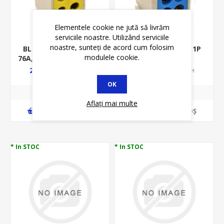
Elementele cookie ne jută să livrăm
serviciile noastre. Utilizând serviciile
noastre, sunteți de acord cum folosim
BLOC DISTRIBUTIE 1P
BLOC DISTRIBUTIE 1P
modulele cookie.
76A, 4GAURI, 2X16MMP/
101A, 4GAURI,
2X10MMP, VERDE-
2X25MMP/ 2X16MMP,
24,12 lei
23,45 lei
25,80 lei
25,80 lei
GALBEN FLE
ALBASTRU FLE-25K
OK
Aflați mai multe
ADAUGĂ ȊN COŞ
ADAUGĂ ȊN COŞ
* In STOC
* In STOC