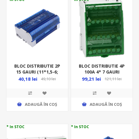
BLOC DISTRIBUTIE 2P
BLOC DISTRIBUTIE 4P
15 GAURI (11*1,5-6;
100A 4* 7 GAURI
2*6-16; 2*10-16)MM
(2*7.5+5*5.5)MM
40,18 lei
99,21 lei
49,10 lei
121,11 lei
OR-LZ-8201/15
LGY410028
ADAUGĂ ȊN COŞ
ADAUGĂ ȊN COŞ
* In STOC
* In STOC