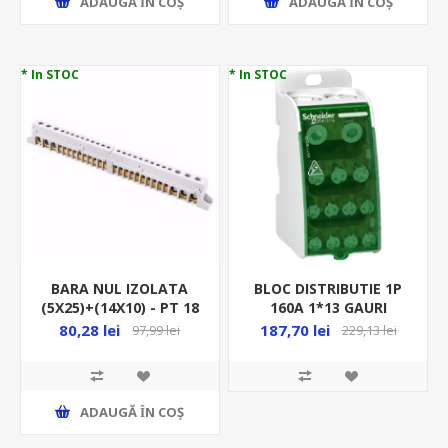
ADAUGĂ ȊN COŞ
ADAUGĂ ȊN COŞ
* In STOC
* In STOC
BARA NUL IZOLATA
BLOC DISTRIBUTIE 1P
(5X25)+(14X10) - PT 18
160A 1*13 GAURI
MOD GW 40404
(2*12+3*7.5+8*5.8)MM
80,28 lei
187,70 lei
97,99 lei
229,13 lei
LGY116013
ADAUGĂ ȊN COŞ