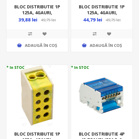
BLOC DISTRIBUTIE 1P
BLOC DISTRIBUTIE 1P
125A, 4GAURI,
125A, 4GAURI,
2X35MMP/ 2X25MMP,
2X35MMP/ 2X25MMP,
39,88 lei
44,79 lei
49,75 lei
49,75 lei
ALBASTRU FLE-35/2
GRI FLE-35/25
ADAUGĂ ȊN COŞ
ADAUGĂ ȊN COŞ
* In STOC
* In STOC
BLOC DISTRIBUTIE 1P
BLOC DISTRIBUTIE 4P