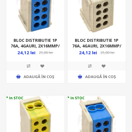
BLOC DISTRIBUTIE 1P
BLOC DISTRIBUTIE 1P
76A, 4GAURI, 2X16MMP/
76A, 4GAURI, 2X16MMP/
2X10MMP, ALBASTRU
2X10MMP, GRI FLE-16
24,12 lei
24,12 lei
25,80 lei
25,80 lei
FLE-16K
ADAUGĂ ȊN COŞ
ADAUGĂ ȊN COŞ
* In STOC
* In STOC