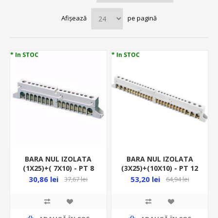
Afișează
pe pagină
* In STOC
* In STOC
BARA NUL IZOLATA
BARA NUL IZOLATA
(1X25)+( 7X10) - PT 8
(3X25)+(10X10) - PT 12
MOD GW 40401
MOD GW 40402
30,86 lei
53,20 lei
37,67 lei
64,94 lei