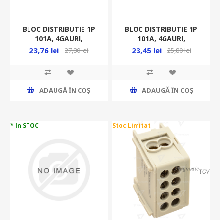
BLOC DISTRIBUTIE 1P
BLOC DISTRIBUTIE 1P
101A, 4GAURI,
101A, 4GAURI,
2X25MMP/ 2X16MMP,
2X25MMP/ 2X16MMP,
23,76 lei
23,45 lei
27,80 lei
25,80 lei
GRI FLE-25
VERDE-GALBEN FLE
ADAUGĂ ȊN COŞ
ADAUGĂ ȊN COŞ
* In STOC
Stoc Limitat