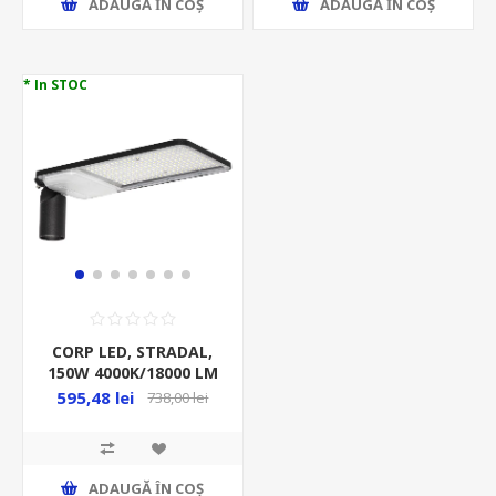
ADAUGĂ ȊN COŞ
ADAUGĂ ȊN COŞ
* In STOC
CORP LED, STRADAL,
150W 4000K/18000 LM
230V IP65 BK -
595,48 lei
738,00 lei
LEDVANCE
ADAUGĂ ȊN COŞ