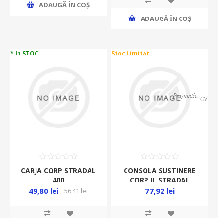
ADAUGĂ ȊN COŞ
ADAUGĂ ȊN COŞ
* In STOC
Stoc Limitat
CARJA CORP STRADAL
CONSOLA SUSTINERE
400
CORP IL STRADAL
600MM FI42, 0,6 ML PE
49,80 lei
77,92 lei
56,41 lei
CI 3