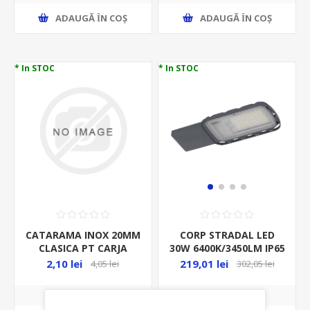
ADAUGĂ ȊN COŞ
ADAUGĂ ȊN COŞ
* In STOC
* In STOC
CATARAMA INOX 20MM
CORP STRADAL LED
CLASICA PT CARJA
30W 6400K/3450LM IP65
CORP STRADAL - 1BUC-
2.5KV LEDV FI48-60MM
2,10 lei
219,01 lei
4,05 lei
302,05 lei
URBAN LITE S