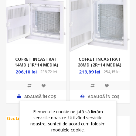
COFRET INCASTRAT
COFRET INCASTRAT
14MD (1R*14 MEDIA)
28MD (2R*14 MEDIA)
IP40, ALB, ECG14
IP40, ALB ECG28
206,10 lei
219,89 lei
238,72 lei
254,15 lei
ADAUGĂ ȊN COŞ
ADAUGĂ ȊN COŞ
Elementele cookie ne jută să livrăm
serviciile noastre. Utilizând serviciile
Stoc Limitat
Stoc Limitat
noastre, sunteți de acord cum folosim
modulele cookie.