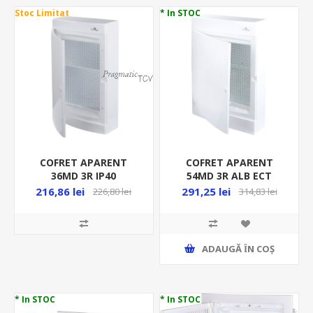
Stoc Limitat
* In STOC
COFRET APARENT
COFRET APARENT
36MD 3R IP40
54MD 3R ALB ECT
ECT36MEDIAPO
3X18MEDIAPO
216,86 lei
291,25 lei
226,80 lei
314,83 lei
ADAUGĂ ȊN COŞ
* In STOC
* In STOC