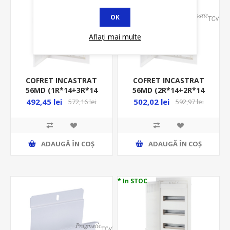
OK
Aflați mai multe
COFRET INCASTRAT
COFRET INCASTRAT
56MD (1R*14+3R*14
56MD (2R*14+2R*14
MEDIA) IP30, ALB
MEDIA) IP30, ALB,
492,45 lei
502,02 lei
572,16 lei
592,97 lei
COMBO3/1-I
COMBO2/2-I
ADAUGĂ ȊN COŞ
ADAUGĂ ȊN COŞ
* In STOC