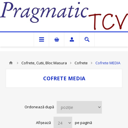
Pragmatic TCV
Cofrete, Cutii, Bloc Masura
Cofrete
Cofrete MEDIA
COFRETE MEDIA
Ordonează după
Afișează
pe pagină