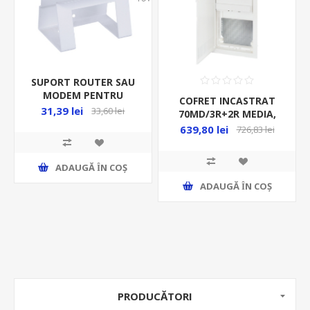
SUPORT ROUTER SAU
MODEM PENTRU
COFRET INCASTRAT
COFRET MEDIA
31,39 lei
33,60 lei
70MD/3R+2R MEDIA,
ECMEDIA-RHOLD
RIGIPS, IP30, ALB
639,80 lei
726,83 lei
COMBO2/3-I
ADAUGĂ ȊN COŞ
ADAUGĂ ȊN COŞ
PRODUCĂTORI