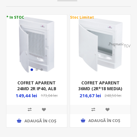
* In STOC
Stoc Limitat
COFRET APARENT
COFRET APARENT
36MD (2R*18 MEDIA)
24MD 2R IP40, ALB
IP40, ALB MEDIA
ECT24MEDIAPO
216,67 lei
149,44 lei
248,50 lei
173,04 lei
ADAUGĂ ȊN COŞ
ADAUGĂ ȊN COŞ