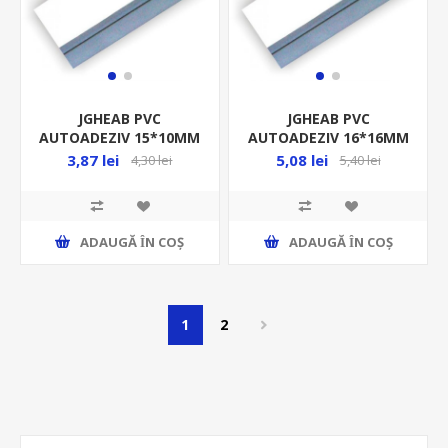
JGHEAB PVC
JGHEAB PVC
AUTOADEZIV 15*10MM
AUTOADEZIV 16*16MM
(2M) MF0013-32915-T
(2M) MF0013-32920 L/H
3,87 lei
5,08 lei
4,30 lei
5,40 lei
L/H (CANAL)
(CANAL)
ADAUGĂ ȊN COŞ
ADAUGĂ ȊN COŞ
1
2