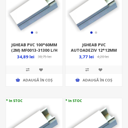
JGHEAB PVC 100*60MM
JGHEAB PVC
(2M) MF0013-31300 L/H
AUTOADEZIV 12*12MM
(CANAL)
(2M) MF0013-32910-T
34,89 lei
3,77 lei
38,75 lei
4,20 lei
L/H (CANAL)
ADAUGĂ ȊN COŞ
ADAUGĂ ȊN COŞ
* In STOC
* In STOC