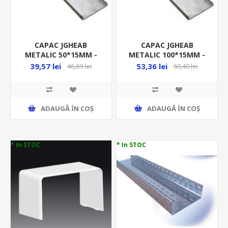
CAPAC JGHEAB
CAPAC JGHEAB
METALIC 50*15MM -
METALIC 100*15MM -
3M/BUC 12-010/B3
3M/BUC 12-011/B3
39,57 lei
53,36 lei
46,69 lei
60,40 lei
ADAUGĂ ȊN COŞ
ADAUGĂ ȊN COŞ
* In STOC
* In STOC