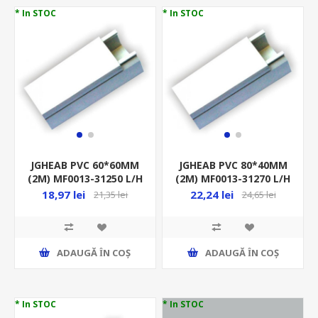
* In STOC
* In STOC
JGHEAB PVC 60*60MM
JGHEAB PVC 80*40MM
(2M) MF0013-31250 L/H
(2M) MF0013-31270 L/H
(CANAL)
(CANAL)
18,97 lei
22,24 lei
21,35 lei
24,65 lei
ADAUGĂ ȊN COŞ
ADAUGĂ ȊN COŞ
* In STOC
* In STOC