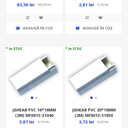
12-602/B3
(CANAL)
83,30 lei
2,81 lei
98,29 lei
3,15 lei
ADAUGĂ ȊN COŞ
ADAUGĂ ȊN COŞ
* In STOC
* In STOC
JGHEAB PVC 16*16MM
JGHEAB PVC 20*10MM
(2M) MF0013-31040
(2M) MF0013-31050
(CANAL)
(CANAL)
3,87 lei
3,72 lei
4,16 lei
4,20 lei