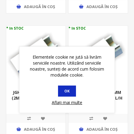
ADAUGĂ ȊN COŞ
ADAUGĂ ȊN COŞ
* In STOC
* In STOC
Elementele cookie ne jută să livrăm
serviciile noastre. Utilizând serviciile
noastre, sunteți de acord cum folosim
modulele cookie.
OK
JGHEAB PVC 40*16MM
JGHEAB PVC 40*25MM
(2M) MF0013-31170 L/H
(2M) MF0013-31180 L/H
Aflați mai multe
(CANAL)
(CANAL)
7,90 lei
8,52 lei
8,90 lei
9,60 lei
ADAUGĂ ȊN COŞ
ADAUGĂ ȊN COŞ