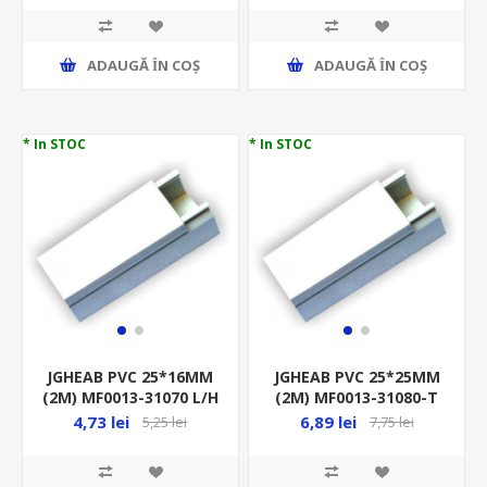
ADAUGĂ ȊN COŞ
ADAUGĂ ȊN COŞ
* In STOC
* In STOC
JGHEAB PVC 25*16MM
JGHEAB PVC 25*25MM
(2M) MF0013-31070 L/H
(2M) MF0013-31080-T
(CANAL)
L/H (CANAL)
4,73 lei
6,89 lei
5,25 lei
7,75 lei