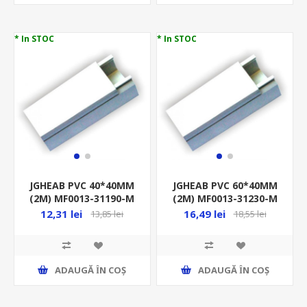
* In STOC
* In STOC
JGHEAB PVC 40*40MM
JGHEAB PVC 60*40MM
(2M) MF0013-31190-M
(2M) MF0013-31230-M
L/H (CANAL)
L/H (CANAL)
12,31 lei
16,49 lei
13,85 lei
18,55 lei
ADAUGĂ ȊN COŞ
ADAUGĂ ȊN COŞ