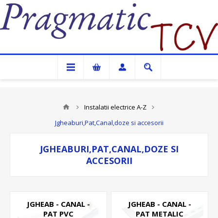
Pragmatic TCV
Instalatii electrice A-Z
Jgheaburi,Pat,Canal,doze si accesorii
JGHEABURI,PAT,CANAL,DOZE SI
ACCESORII
JGHEAB - CANAL -
JGHEAB - CANAL -
PAT PVC
PAT METALIC