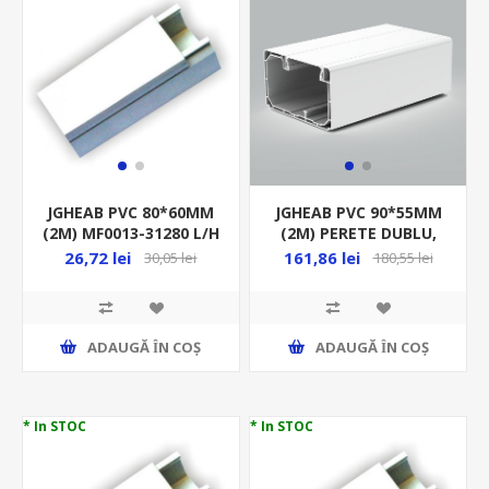
JGHEAB PVC 80*60MM
JGHEAB PVC 90*55MM
(2M) MF0013-31280 L/H
(2M) PERETE DUBLU,
(CANAL)
APARATAJ L/H (CANAL)
26,72 lei
161,86 lei
30,05 lei
180,55 lei
PK 90X55 D_HD
ADAUGĂ ȊN COŞ
ADAUGĂ ȊN COŞ
* In STOC
* In STOC