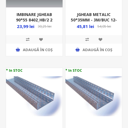
IMBINARE JGHEAB
JGHEAB METALIC
90*55 8402_HB/2 2
50*35MM - 3M/BUC 12-
BUC/PAC
300/B3
23,99 lei
45,81 lei
30,25 lei
54,05 lei
ADAUGĂ ȊN COŞ
ADAUGĂ ȊN COŞ
* In STOC
* In STOC