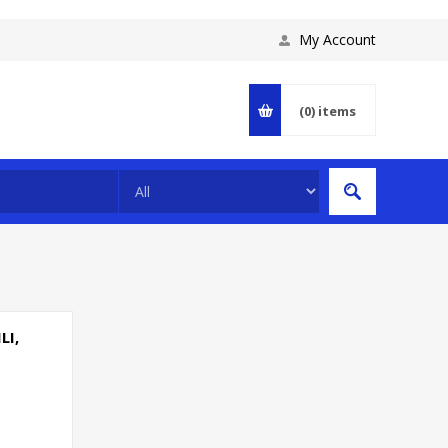
My Account
(0)
items
LI,