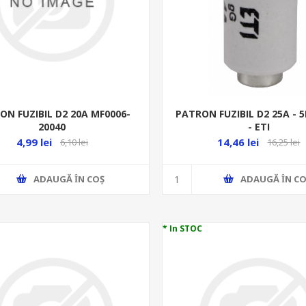
ON FUZIBIL D2 20A MF0006-
PATRON FUZIBIL D2 25A - 5
20040
- ETI
4,99 lei
14,46 lei
6,10 lei
16,25 lei
ADAUGĂ ȊN COŞ
ADAUGĂ ȊN CO
* In STOC