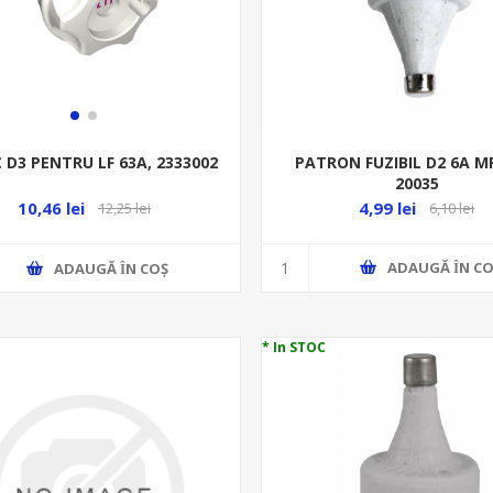
PATRON FUZIBIL D2 6A M
 D3 PENTRU LF 63A, 2333002
20035
4,99 lei
10,46 lei
6,10 lei
12,25 lei
ADAUGĂ ȊN CO
ADAUGĂ ȊN COŞ
* In STOC