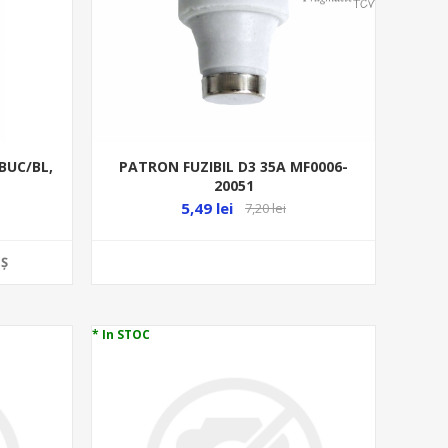
BUC/BL,
PATRON FUZIBIL D3 35A MF0006-
20051
5,49 lei
7,20 lei
Ş
* In STOC