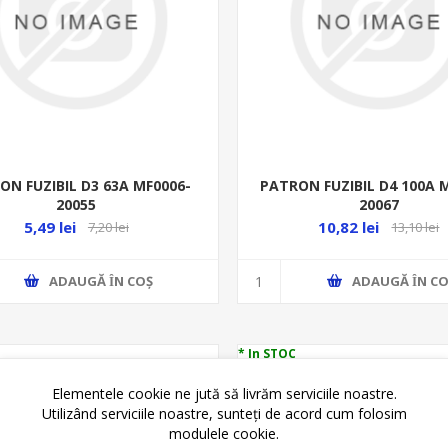
ON FUZIBIL D3 63A MF0006-
PATRON FUZIBIL D4 100A 
20055
20067
5,49 lei
10,82 lei
7,20 lei
13,10 lei
ADAUGĂ ȊN COŞ
ADAUGĂ ȊN CO
* In STOC
Elementele cookie ne jută să livrăm serviciile noastre.
Utilizând serviciile noastre, sunteți de acord cum folosim
modulele cookie.