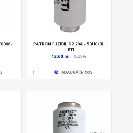
F0006-
PATRON FUZIBIL D2 20A - 5BUC/BL,
- ETI
13,60 lei
15,29 lei
Ş
ADAUGĂ ȊN COŞ