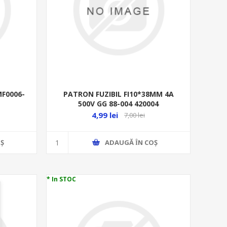
MF0006-
PATRON FUZIBIL FI10*38MM 4A
500V GG 88-004 420004
4,99 lei
7,00 lei
Ş
ADAUGĂ ȊN COŞ
* In STOC