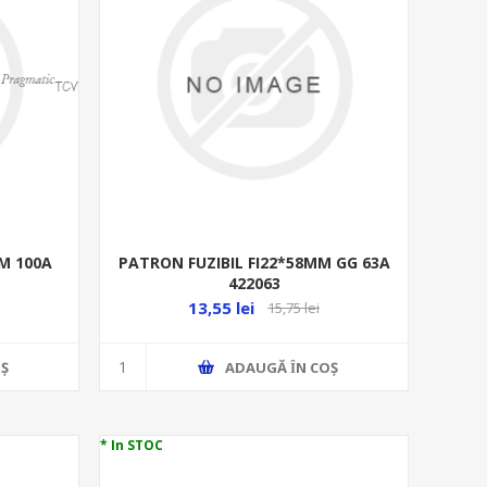
M 100A
PATRON FUZIBIL FI22*58MM GG 63A
422063
13,55 lei
15,75 lei
Ş
ADAUGĂ ȊN COŞ
* In STOC