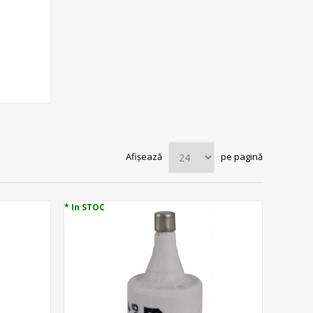
Afișează
pe pagină
* In STOC