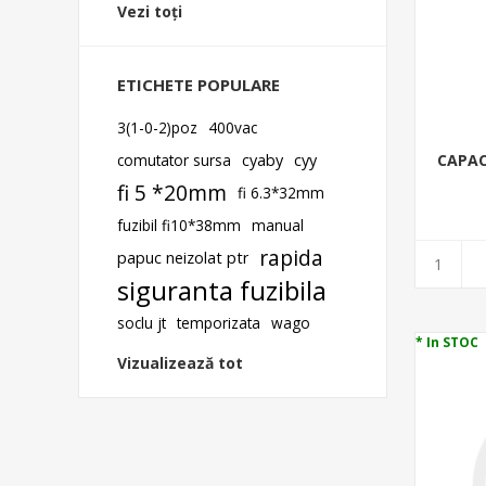
Vezi toți
ETICHETE POPULARE
3(1-0-2)poz
400vac
comutator sursa
cyaby
cyy
CAPAC
fi 5 *20mm
fi 6.3*32mm
fuzibil fi10*38mm
manual
rapida
papuc neizolat ptr
siguranta fuzibila
soclu jt
temporizata
wago
* In STOC
Vizualizează tot