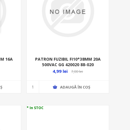
MM 16A
PATRON FUZIBIL FI10*38MM 20A
500VAC GG 420020 88-020
4,99 lei
7,00 lei
Ş
ADAUGĂ ȊN COŞ
* In STOC