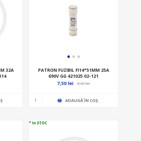
MM 32A
PATRON FUZIBIL FI14*51MM 25A
114
690V GG 421025 02-121
7,50 lei
8,43 lei
Ş
ADAUGĂ ȊN COŞ
* In STOC