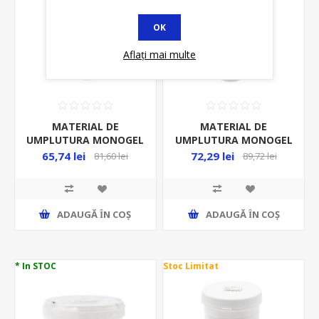
OK
Aflați mai multe
MATERIAL DE
MATERIAL DE
UMPLUTURA MONOGEL
UMPLUTURA MONOGEL
250ML/TUB
280ML/TUB
65,74 lei
72,29 lei
81,60 lei
89,72 lei
ADAUGĂ ȊN COŞ
ADAUGĂ ȊN COŞ
* In STOC
Stoc Limitat