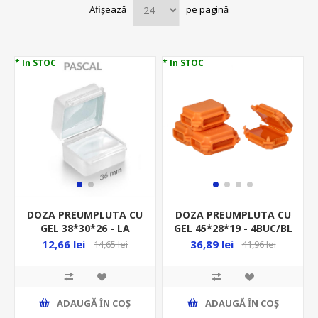
Afișează
pe pagină
* In STOC
* In STOC
DOZA PREUMPLUTA CU
DOZA PREUMPLUTA CU
GEL 38*30*26 - LA
GEL 45*28*19 - 4BUC/BL
BUCATA - PASCAL
PORTOCALIU OR-SZ-
12,66 lei
36,89 lei
14,65 lei
41,96 lei
8016/B4
ADAUGĂ ȊN COŞ
ADAUGĂ ȊN COŞ