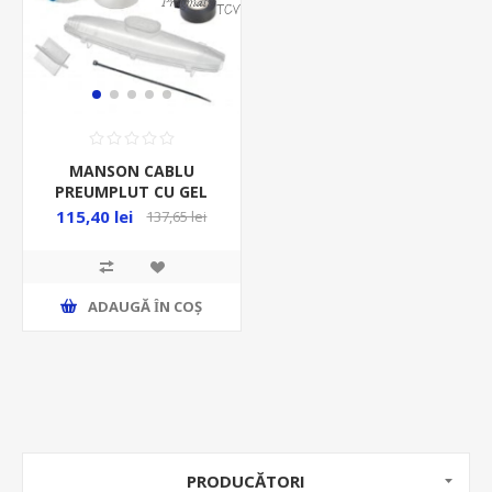
MANSON CABLU
PREUMPLUT CU GEL
MAX 4* 25MMP 1KV
115,40 lei
137,65 lei
IP68
ADAUGĂ ȊN COŞ
PRODUCĂTORI