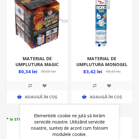
MATERIAL DE
MATERIAL DE
UMPLUTURA MAGIC
UMPLUTURA MONOGEL
POWER GEL
300ML/TUB 44-
80,34 lei
83,42 lei
89,65 lei
98,43 lei
250ML/FLACON -44-
MONOGEL
MAGICPOWER-250
ADAUGĂ ȊN COŞ
ADAUGĂ ȊN COŞ
Elementele cookie ne jută să livrăm
* In STOC
* In STOC
serviciile noastre. Utilizând serviciile
noastre, sunteți de acord cum folosim
modulele cookie.