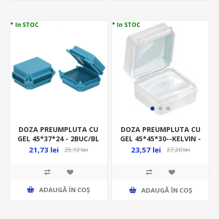
* In STOC
* In STOC
DOZA PREUMPLUTA CU
DOZA PREUMPLUTA CU
GEL 45*37*24 - 2BUC/BL
GEL 45*45*30--KELVIN -
ALBASTRA OR-SZ-
LA BUCATA, 44-
21,73 lei
23,57 lei
25,12 lei
27,20 lei
8011/B2
KELVINMP/1
ADAUGĂ ȊN COŞ
ADAUGĂ ȊN COŞ