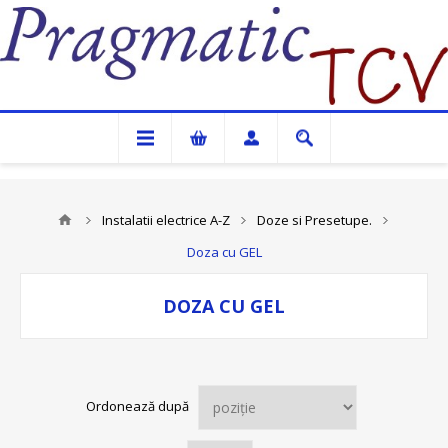
Pragmatic TCV
Instalatii electrice A-Z
Doze si Presetupe.
Doza cu GEL
DOZA CU GEL
Ordonează după