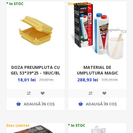
* In STOC
Stoc Limitat
DOZA PREUMPLUTA CU
MATERIAL DE
GEL 53*39*25 - 1BUC/BL
UMPLUTURA MAGIC
GALBEN OR-SZ-8012/B1
POWER GEL
18,01 lei
288,93 lei
20,60 lei
335,36 lei
1000ML/FLACON -44-
MAGICPOWER-1000
ADAUGĂ ȊN COŞ
ADAUGĂ ȊN COŞ
Stoc Limitat
* In STOC