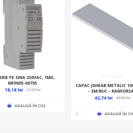
RIE PE SINA 230VAC, 1MD,
MF0005-00705
CAPAC JGHEAB METALIC 1
18,18 lei
21,20 lei
- 3M/BUC - RANFORS
42,74 lei
48,80 lei
ADAUGĂ ȊN COŞ
ADAUGĂ ȊN CO