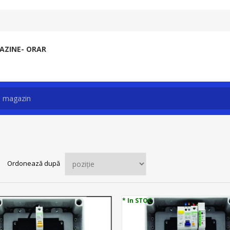
ZINE- ORAR
Ordonează după
* In STOC