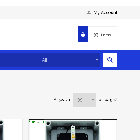
My Account
(0)
items
Afișează
pe pagină
* In STOC