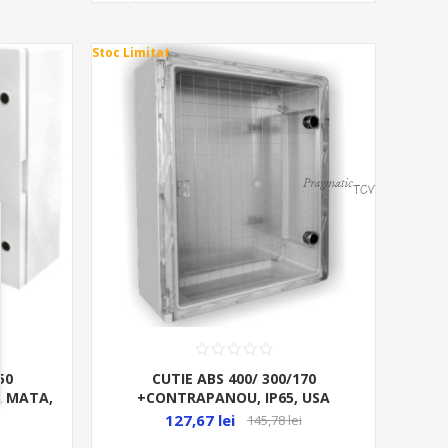
Stoc Limitat
50
CUTIE ABS 400/ 300/170
A MATA,
+CONTRAPANOU, IP65, USA
TRANSPARENTA,
127,67 lei
145,78 lei