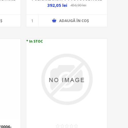
392,05 lei
456,90 lei
Ş
ADAUGĂ ȊN COŞ
* In STOC
F0006-