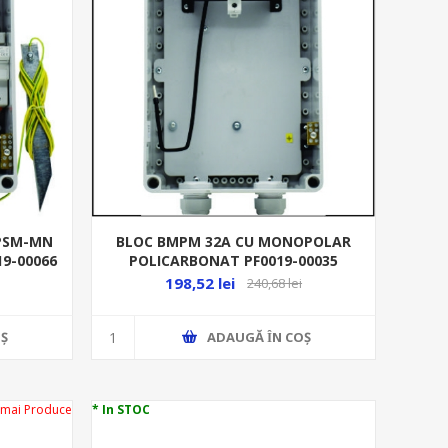
PSM-MN
BLOC BMPM 32A CU MONOPOLAR
19-00066
POLICARBONAT PF0019-00035
198,52 lei
240,68 lei
Ş
ADAUGĂ ȊN COŞ
 mai Produce
* In STOC