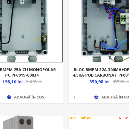
 BMPM 25A CU MONOPOLAR
BLOC BMPM 32A 300MA+D
PC PF0019-00034
4.5KA POLICARBONAT PF00
198,10 lei
350,98 lei
210,35 lei
437,49 lei
ADAUGĂ ȊN COŞ
ADAUGĂ ȊN CO
Stoc Limitat
Nu se