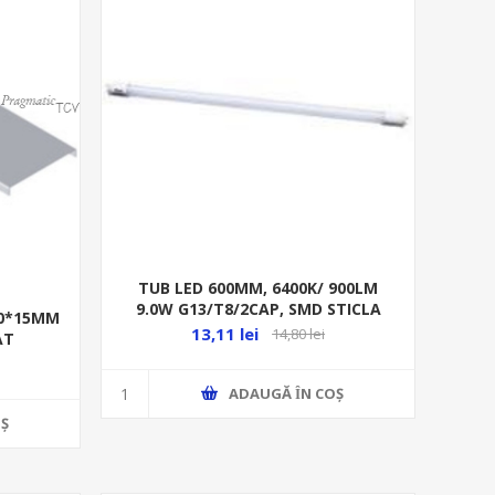
TUB LED 600MM, 6400K/ 900LM
9.0W G13/T8/2CAP, SMD STICLA
00*15MM
RITONI
13,11 lei
14,80 lei
AT
ADAUGĂ ȊN COŞ
Ş