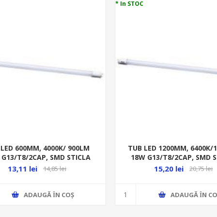
* In STOC
 LED 600MM, 4000K/ 900LM
TUB LED 1200MM, 6400K/
 G13/T8/2CAP, SMD STICLA
18W G13/T8/2CAP, SMD S
RITONI
RITONI
13,11 lei
15,20 lei
14,85 lei
20,75 lei
ADAUGĂ ȊN COŞ
ADAUGĂ ȊN CO