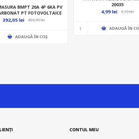
20035
MASURA BMPT 20A 4P 6KA PV
4,99 lei
6,10 lei
ARBONAT PT FOTOVOLTAICE
392,05 lei
456,90 lei
ADAUGĂ ȊN CO
ADAUGĂ ȊN COŞ
LIENȚI
CONTUL MEU