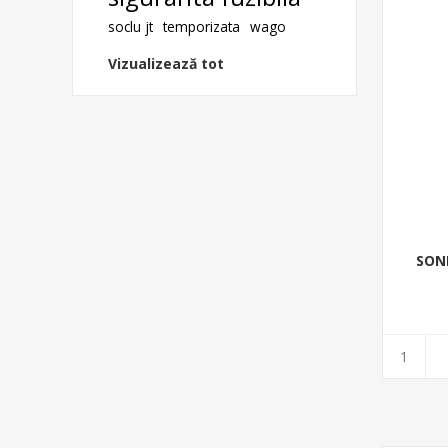
soclu jt
temporizata
wago
Vizualizează tot
SONE