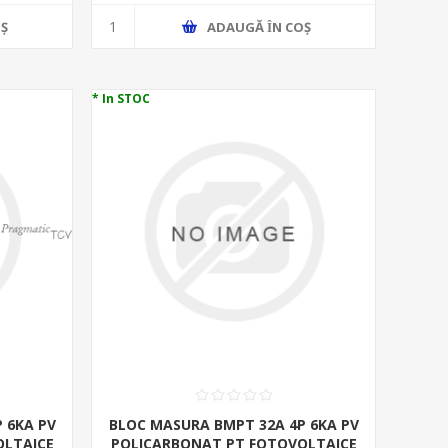
Ş
ADAUGĂ ȊN COŞ
* In STOC
 6KA PV
BLOC MASURA BMPT 32A 4P 6KA PV
OLTAICE
POLICARBONAT PT FOTOVOLTAICE