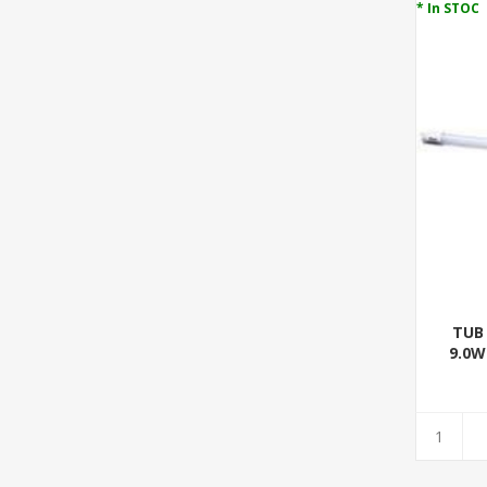
* In STOC
TUB
9.0W