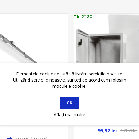
* In STOC
Elementele cookie ne jută să livrăm serviciile noastre.
Utilizând serviciile noastre, sunteți de acord cum folosim
modulele cookie.
OK
IL IP65, 1200MM, PENTRU 2-
Aflați mai multe
LED G13/T8/2CAP, 230VAC,
CUTIE ABS 350/ 250/1
MF0011-11186
76,82 lei
87,35 lei
+CONTRAPANOU, IP65, US
( MIP )
95,92 lei
109,53 lei
ADAUGĂ ȊN COŞ