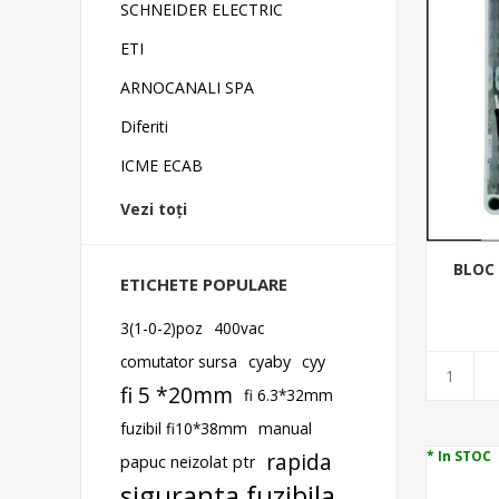
SCHNEIDER ELECTRIC
ETI
ARNOCANALI SPA
Diferiti
ICME ECAB
Vezi toți
BLOC
ETICHETE POPULARE
3(1-0-2)poz
400vac
comutator sursa
cyaby
cyy
fi 5 *20mm
fi 6.3*32mm
fuzibil fi10*38mm
manual
* In STOC
rapida
papuc neizolat ptr
siguranta fuzibila