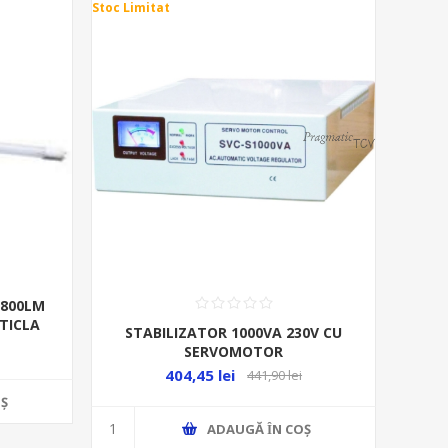
Stoc Limitat
1800LM
TICLA
STABILIZATOR 1000VA 230V CU
SERVOMOTOR
404,45 lei
441,90 lei
Ş
ADAUGĂ ȊN COŞ