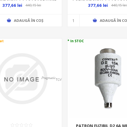
377,66 lei
377,66 lei
440,15 lei
440,15 lei
ADAUGĂ ȊN COŞ
ADAUGĂ ȊN CO
at
* In STOC
PATRON FUZIBIL D2 6A M