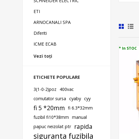
SCHNEIDER ELECTRIC
ETI
ARNOCANALI SPA
Diferiti
ICME ECAB
* In STOC
Vezi toți
ETICHETE POPULARE
3(1-0-2)poz
400vac
comutator sursa
cyaby
cyy
fi 5 *20mm
fi 6.3*32mm
fuzibil fi10*38mm
manual
rapida
papuc neizolat ptr
siguranta fuzibila