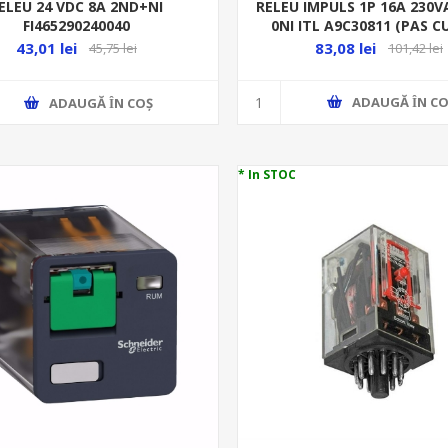
RELEU IMPULS 1P 16A 230V
ELEU 24 VDC 8A 2ND+NI
0NI ITL A9C30811 (PAS C
FI465290240040
TELERUPTOR
83,08 lei
43,01 lei
101,42 lei
45,75 lei
ADAUGĂ ȊN CO
ADAUGĂ ȊN COŞ
* In STOC