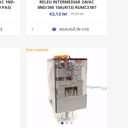
AC 1ND-
RELEU INTERMEDIAR 24VAC
U PAS)
0ND/3NI 10A(RI13) RUMC31B7
62,12 lei
75,83 lei
Ş
ADAUGĂ ȊN COŞ
Stoc Limitat