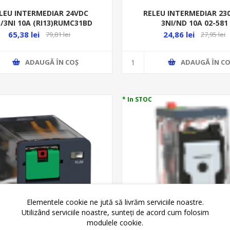
LEU INTERMEDIAR 24VDC
RELEU INTERMEDIAR 23
/3NI 10A (RI13)RUMC31BD
3NI/ND 10A 02-581
65,38 lei
24,86 lei
79,81 lei
27,95 lei
ADAUGĂ ȊN COŞ
ADAUGĂ ȊN CO
* In STOC
Elementele cookie ne jută să livrăm serviciile noastre.
Utilizând serviciile noastre, sunteți de acord cum folosim
modulele cookie.