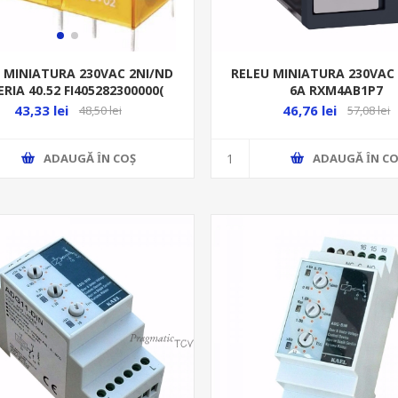
RELEU MINIATURA 230VAC
 MINIATURA 230VAC 2NI/ND
6A RXM4AB1P7
ERIA 40.52 FI405282300000(
SOCLU 95.05.SMA)
46,76 lei
43,33 lei
57,08 lei
48,50 lei
ADAUGĂ ȊN CO
ADAUGĂ ȊN COŞ