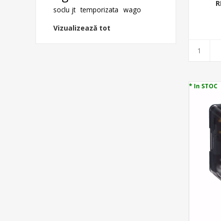
R
soclu jt
temporizata
wago
Vizualizează tot
* In STOC