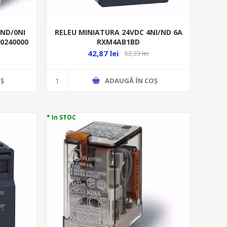
1ND/0NI
RELEU MINIATURA 24VDC 4NI/ND 6A
90240000
RXM4AB1BD
42,87 lei
52,33 lei
Ş
ADAUGĂ ȊN COŞ
* In STOC