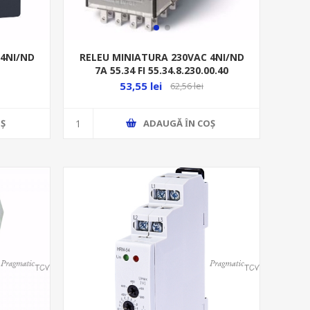
 4NI/ND
RELEU MINIATURA 230VAC 4NI/ND
7A 55.34 FI 55.34.8.230.00.40
53,55 lei
62,56 lei
Ş
ADAUGĂ ȊN COŞ