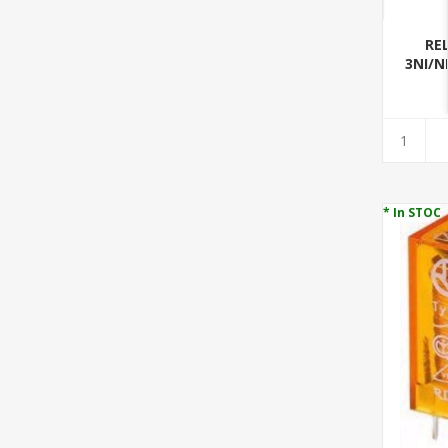
RE
3NI/N
* In STOC