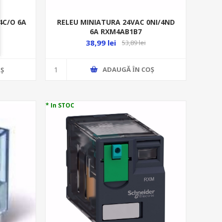
RELEU MINIATURA 24VAC 0NI/4ND
4C/O 6A
6A RXM4AB1B7
38,99 lei
53,89 lei
ADAUGĂ ȊN COŞ
Ş
* In STOC