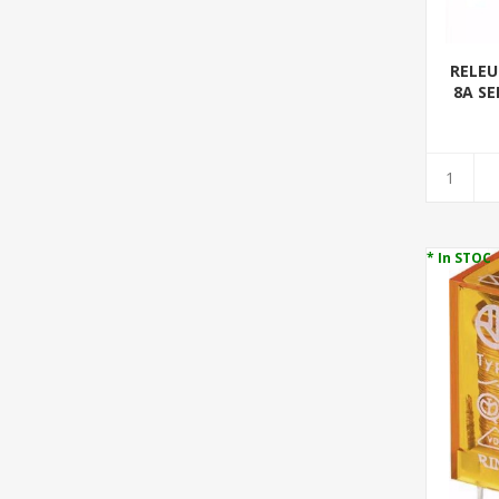
RELEU
8A SE
* In STOC