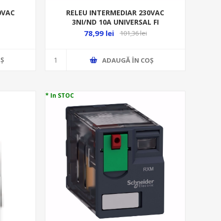
0VAC
RELEU INTERMEDIAR 230VAC
3NI/ND 10A UNIVERSAL FI
60.13.8.230.00.40
78,99 lei
101,36 lei
Ş
ADAUGĂ ȊN COŞ
* In STOC