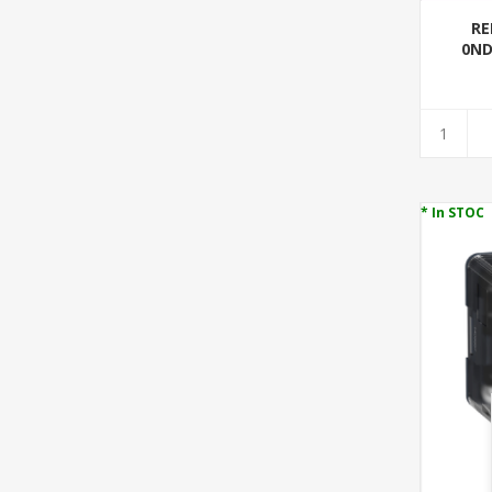
RE
0ND
* In STOC