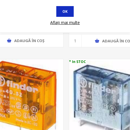
OK
LEU INTERMEDIAR 230VAC
RELEU MINIATURA 230VAC 
D 10A UNIVERSAL RUMC31P7
RXM4AB2P7 LED
Aflați mai multe
62,12 lei
58,49 lei
75,83 lei
71,40 lei
ADAUGĂ ȊN COŞ
ADAUGĂ ȊN CO
* In STOC