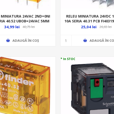
 MINIATURA 24VAC 2ND+0NI
RELEU MINIATURA 24VDC 
RIA 40.52 UBOB=24VAC 5MM
10A SERIA 40.31 PCB FI4031
INTRE PINI
34,99 lei
25,04 lei
40,75 lei
26,65 lei
ADAUGĂ ȊN COŞ
ADAUGĂ ȊN CO
* In STOC