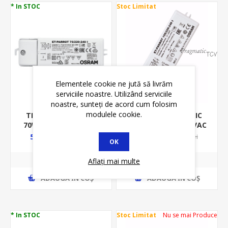
* In STOC
Stoc Limitat
Elementele cookie ne jută să livrăm
serviciile noastre. Utilizând serviciile
noastre, sunteți de acord cum folosim
modulele cookie.
TRAFO ELECTRONIC
TRAFO ELECTRONIC
105W 240VAC/11.5VAC
70W 240VAC/11.5VAC
OSRAM PT BEC
OSRAM PT BEC
61,49 lei
56,63 lei
63,45 lei
63,65 lei
OK
HALOGEN
HALOGEN
Aflați mai multe
ADAUGĂ ȊN COŞ
ADAUGĂ ȊN COŞ
* In STOC
Stoc Limitat
Nu se mai Produce