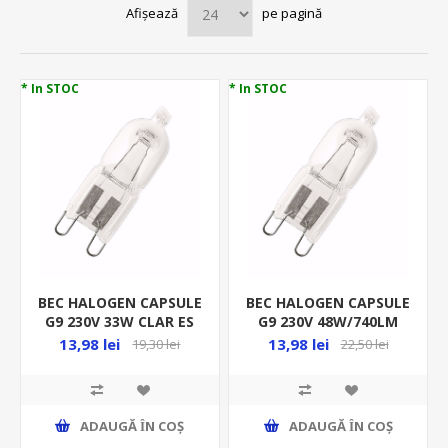
Afișează
pe pagină
* In STOC
* In STOC
BEC HALOGEN CAPSULE
BEC HALOGEN CAPSULE
G9 230V 33W CLAR ES
G9 230V 48W/740LM
2000H 66733 OSRAM
CLAR ES 66748 2000H
13,98 lei
13,98 lei
19,30 lei
22,50 lei
OSRAM
ADAUGĂ ȊN COŞ
ADAUGĂ ȊN COŞ