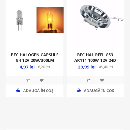
BEC HALOGEN CAPSULE
BEC HAL REFL G53
G4 12V 20W/300LM
AR111 100W 12V 24D
BULB 14-00020 00-627
HALOSPOT
4,97 lei
29,99 lei
6,20 lei
49,40 lei
ADAUGĂ ȊN COŞ
ADAUGĂ ȊN COŞ