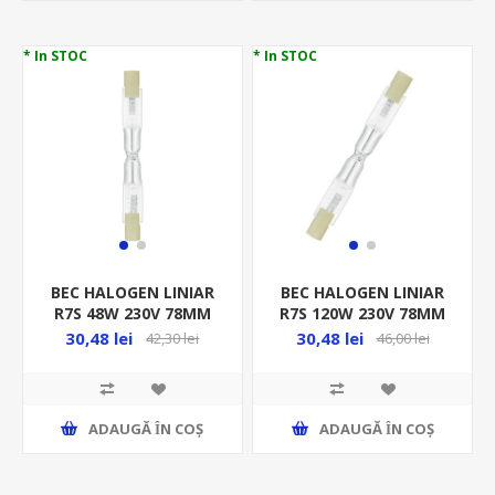
* In STOC
* In STOC
BEC HALOGEN LINIAR
BEC HALOGEN LINIAR
R7S 48W 230V 78MM
R7S 120W 230V 78MM
HALOLINE 64684
HALOLINE XE 64695
30,48 lei
30,48 lei
42,30 lei
46,00 lei
OSRAM 4008321977571
OSRAM 4008321928931
ADAUGĂ ȊN COŞ
ADAUGĂ ȊN COŞ