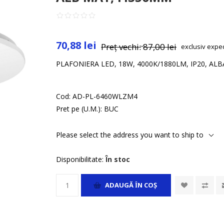
70,88 lei
Preț vechi:
87,00 lei
exclusiv
expe
PLAFONIERA LED, 18W, 4000K/1880LM, IP20, AL
Cod:
AD-PL-6460WLZM4
Pret pe (U.M.):
BUC
Please select the address you want to ship to
Disponibilitate:
În stoc
ADAUGĂ ȊN COŞ