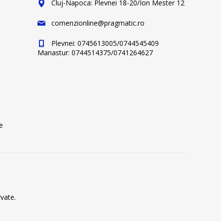
Cluj-Napoca: Plevnei 18-20/Ion Mester 12
comenzionline@pragmatic.ro
Plevnei: 0745613005/0744545409
Manastur: 0744514375/0741264627
e
vate.