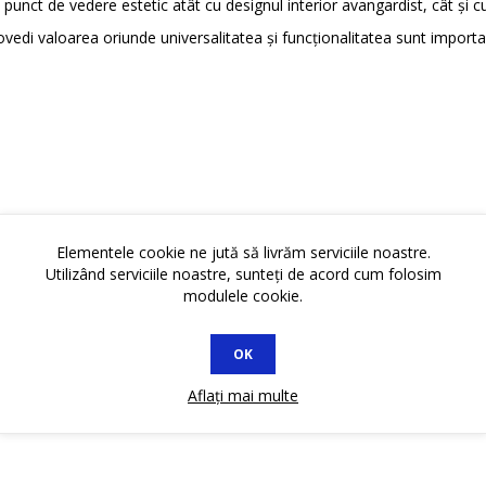
 punct de vedere estetic atât cu designul interior avangardist, cât și c
vedi valoarea oriunde universalitatea și funcționalitatea sunt importa
Elementele cookie ne jută să livrăm serviciile noastre.
Utilizând serviciile noastre, sunteți de acord cum folosim
modulele cookie.
OK
Aflați mai multe