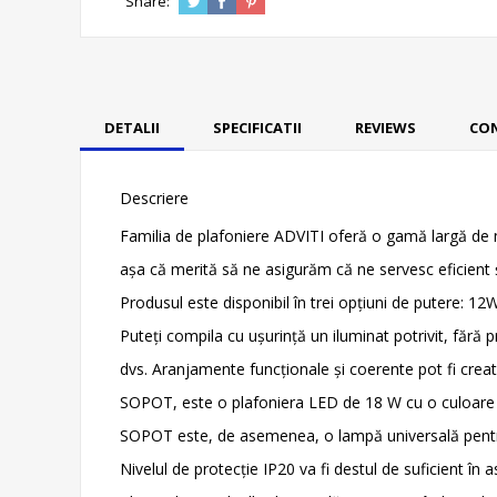
Share:
DETALII
SPECIFICATII
REVIEWS
CO
Descriere
Familia de plafoniere ADVITI oferă o gamă largă de mo
așa că merită să ne asigurăm că ne servesc eficient 
Produsul este disponibil în trei opțiuni de putere: 1
Puteți compila cu ușurință un iluminat potrivit, fără 
dvs. Aranjamente funcționale și coerente pot fi create 
SOPOT, este o plafoniera LED de 18 W cu o culoare ne
SOPOT este, de asemenea, o lampă universală pentru d
Nivelul de protecție IP20 va fi destul de suficient în a