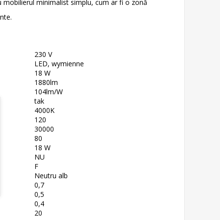
u mobilierul minimalist simplu, cum ar fi o zonă
nte.
230 V
LED, wymienne
18 W
1880lm
104lm/W
tak
4000K
120
30000
80
18 W
NU
F
Neutru alb
0,7
0,5
0,4
20