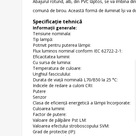
Abajurul rotund, alb, din PVC lăptos, se va îmbina din
comună de birou. Această formă de iluminat își va do
Specificație tehnică
Informații generale:
Tensiune nominala:
Tip lampă:
Potrivit pentru puterea lămpii:
Flux luminos nominal conform IEC 62722-2-1:
Eficacitatea luminii:
Cu sursa de lumina:
Temperatura de culoare:
Unghiul fasciculului:
Durata de viață nominală L70/B50 la 25 °C:
Indicele de redare a culorii CRI:
Putere
Senzor
Clasa de eficiență energetică a lămpii încorporate:
Culoarea luminii:
Factor de putere:
Valoare de pâlpâire Pst LM:
Valoarea efectului stroboscopului SVM:
Grad de protectie (IP):