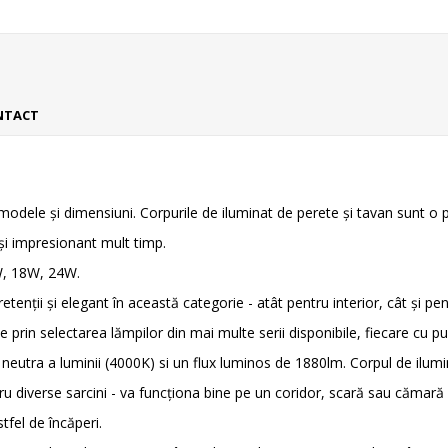
NTACT
dele și dimensiuni. Corpurile de iluminat de perete și tavan sunt o par
și impresionant mult timp.
2W, 18W, 24W.
pretenții și elegant în această categorie - atât pentru interior, cât și 
prin selectarea lămpilor din mai multe serii disponibile, fiecare cu punc
utra a luminii (4000K) si un flux luminos de 1880lm. Corpul de ilumi
iverse sarcini - va funcționa bine pe un coridor, scară sau cămară și
stfel de încăperi.