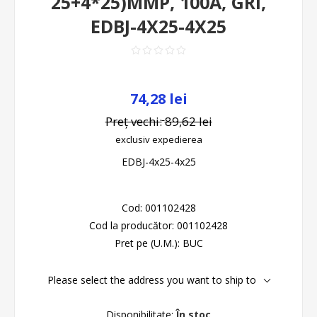
25+4*25)MMP, 100A, GRI,
EDBJ-4X25-4X25
74,28 lei
Preț vechi:
89,62 lei
exclusiv
expedierea
EDBJ-4x25-4x25
Cod:
001102428
Cod la producător:
001102428
Pret pe (U.M.):
BUC
Please select the address you want to ship to
Disponibilitate:
În stoc