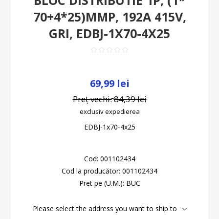
BLOC DISTRIBUTIE 1P, (1*
70+4*25)MMP, 192A 415V,
GRI, EDBJ-1X70-4X25
69,99 lei
Preț vechi:
84,39 lei
exclusiv
expedierea
EDBJ-1x70-4x25
Cod:
001102434
Cod la producător:
001102434
Pret pe (U.M.):
BUC
Please select the address you want to ship to