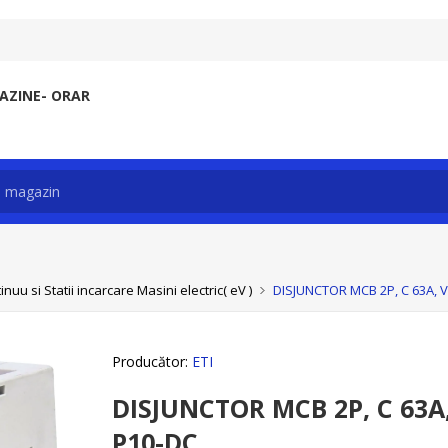
ZINE- ORAR
uu si Statii incarcare Masini electric( eV )
DISJUNCTOR MCB 2P, C 63A, V
Producător:
ETI
DISJUNCTOR MCB 2P, C 63A
P10-DC