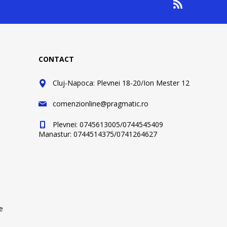
CONTACT
Cluj-Napoca: Plevnei 18-20/Ion Mester 12
comenzionline@pragmatic.ro
Plevnei: 0745613005/0744545409
Manastur: 0744514375/0741264627
e