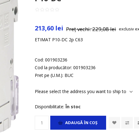
213,60 lei
Preț vechi:
229,08 lei
exclusiv
e
ETIMAT P10-DC 2p C63
Cod:
001903236
Cod la producător:
001903236
Pret pe (U.M.):
BUC
Please select the address you want to ship to
Disponibilitate:
În stoc
ADAUGĂ ȊN COŞ