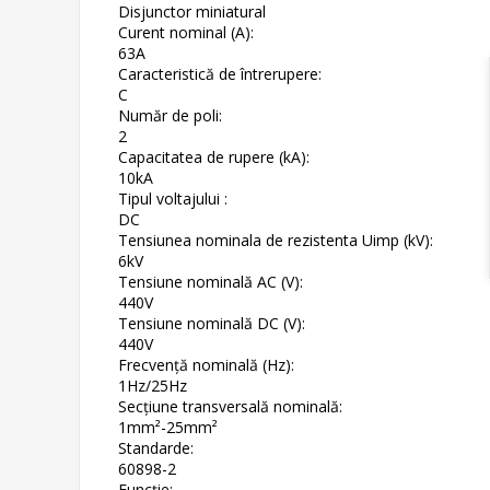
Disjunctor miniatural
Curent nominal (A):
63A
Caracteristică de întrerupere:
C
Număr de poli:
2
Capacitatea de rupere (kA):
10kA
Tipul voltajului :
DC
Tensiunea nominala de rezistenta Uimp (kV):
6kV
Tensiune nominală AC (V):
440V
Tensiune nominală DC (V):
440V
Frecvență nominală (Hz):
1Hz/25Hz
Secțiune transversală nominală:
1mm²-25mm²
Standarde:
60898-2
Funcție: