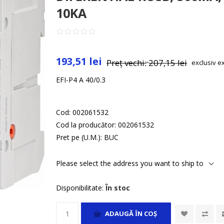
10KA
193,51 lei
Preț vechi:
207,15 lei
exclusiv
e
EFI-P4 A 40/0.3
Cod:
002061532
Cod la producător:
002061532
Pret pe (U.M.):
BUC
Please select the address you want to ship to
Disponibilitate:
În stoc
ADAUGĂ ȊN COŞ