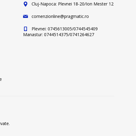
Cluj-Napoca: Plevnei 18-20/Ion Mester 12
comenzionline@pragmatic.ro
Plevnei: 0745613005/0744545409
Manastur: 0744514375/0741264627
e
vate.