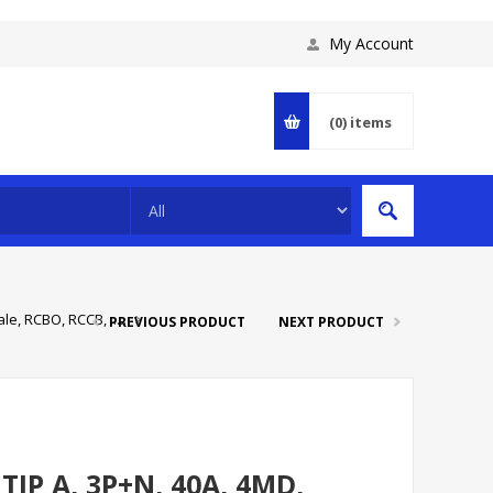
My Account
(0)
items
le, RCBO, RCCB, .....
PREVIOUS PRODUCT
NEXT PRODUCT
TIP A, 3P+N, 40A, 4MD,