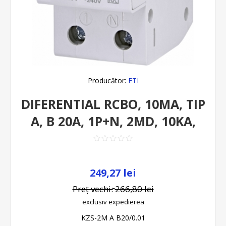
Producător:
ETI
DIFERENTIAL RCBO, 10MA, TIP
A, B 20A, 1P+N, 2MD, 10KA,
249,27 lei
Preț vechi:
266,80 lei
exclusiv
expedierea
KZS-2M A B20/0.01