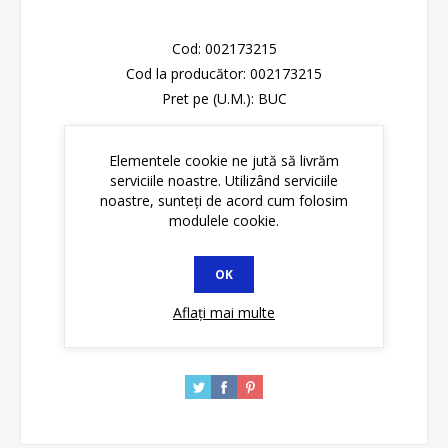
Cod:
002173215
Cod la producător:
002173215
Pret pe (U.M.):
BUC
Please select the address you want to ship to
Elementele cookie ne jută să livrăm
serviciile noastre. Utilizând serviciile
Disponibilitate:
În stoc
noastre, sunteți de acord cum folosim
modulele cookie.
ADAUGĂ ȊN COŞ
OK
Aflați mai multe