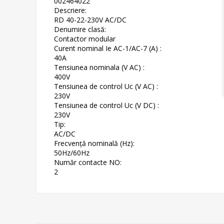
002464022
Descriere:
RD 40-22-230V AC/DC
Denumire clasă:
Contactor modular
Curent nominal Ie AC-1/AC-7 (A) :
40A
Tensiunea nominala (V AC) :
400V
Tensiunea de control Uc (V AC) :
230V
Tensiunea de control Uc (V DC) :
230V
Tip:
AC/DC
Frecvență nominală (Hz):
50Hz/60Hz
Număr contacte NO:
2