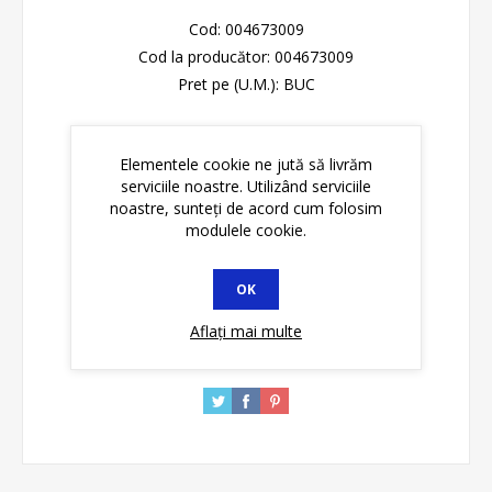
Cod:
004673009
Cod la producător:
004673009
Pret pe (U.M.):
BUC
Please select the address you want to ship to
Elementele cookie ne jută să livrăm
serviciile noastre. Utilizând serviciile
Disponibilitate:
În stoc
noastre, sunteți de acord cum folosim
modulele cookie.
ADAUGĂ ȊN COŞ
OK
Aflați mai multe