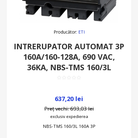
Producător:
ETI
INTRERUPATOR AUTOMAT 3P
160A/160-128A, 690 VAC,
36KA, NBS-TMS 160/3L
637,20 lei
Preț vechi:
693,03 lei
exclusiv
expedierea
NBS-TMS 160/3L 160A 3P