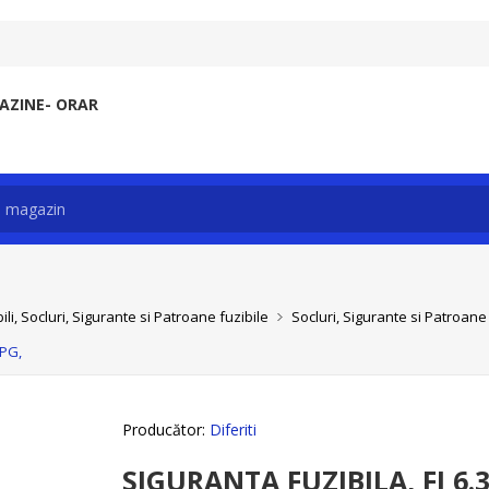
ZINE- ORAR
li, Socluri, Sigurante si Patroane fuzibile
Socluri, Sigurante si Patroane 
/PG,
Producător:
Diferiti
SIGURANTA FUZIBILA, FI 6.