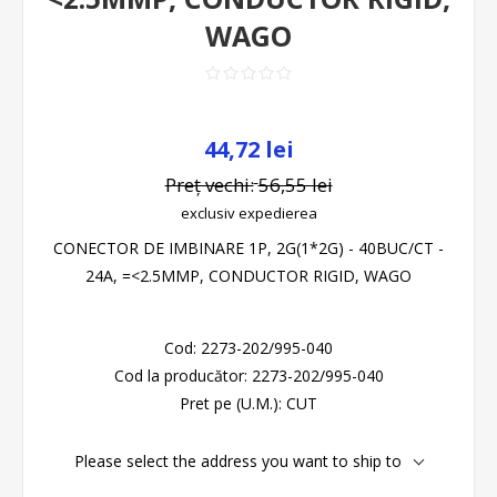
WAGO
44,72 lei
Preț vechi:
56,55 lei
exclusiv
expedierea
CONECTOR DE IMBINARE 1P, 2G(1*2G) - 40BUC/CT -
24A, =<2.5MMP, CONDUCTOR RIGID, WAGO
Cod:
2273-202/995-040
Cod la producător:
2273-202/995-040
Pret pe (U.M.):
CUT
Please select the address you want to ship to