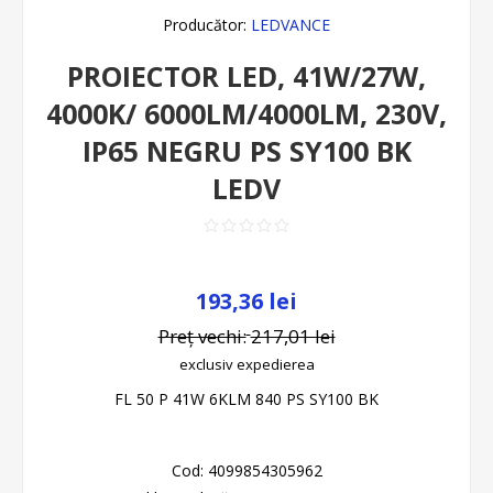
Producător:
LEDVANCE
PROIECTOR LED, 41W/27W,
4000K/ 6000LM/4000LM, 230V,
IP65 NEGRU PS SY100 BK
LEDV
193,36 lei
Preț vechi:
217,01 lei
exclusiv
expedierea
FL 50 P 41W 6KLM 840 PS SY100 BK
Cod:
4099854305962