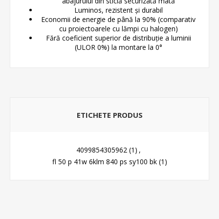
abajurului din sticlă securizată mată
Luminos, rezistent și durabil
Economii de energie de până la 90% (comparativ
cu proiectoarele cu lămpi cu halogen)
Fără coeficient superior de distribuție a luminii
(ULOR 0%) la montare la 0°
ETICHETE PRODUS
4099854305962
(1)
,
fl 50 p 41w 6klm 840 ps sy100 bk
(1)