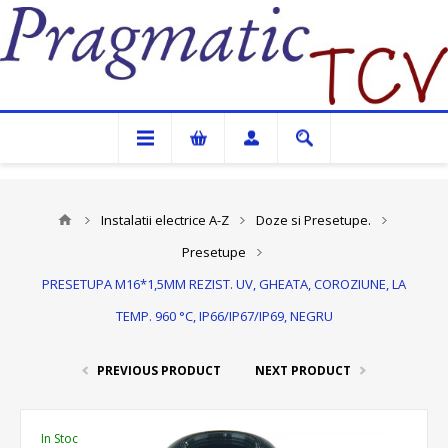
Pragmatic TCV
Instalatii electrice A-Z
Doze si Presetupe.
Presetupe
PRESETUPA M16*1,5MM REZIST. UV, GHEATA, COROZIUNE, LA
TEMP. 960 °C, IP66/IP67/IP69, NEGRU
PREVIOUS PRODUCT
NEXT PRODUCT
In Stoc