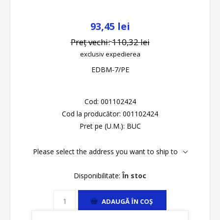
93,45 lei
Preț vechi:
110,32 lei
exclusiv
expedierea
EDBM-7/PE
Cod:
001102424
Cod la producător:
001102424
Pret pe (U.M.):
BUC
Please select the address you want to ship to
Disponibilitate:
În stoc
ADAUGĂ ȊN COŞ