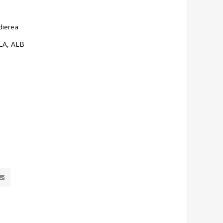
dierea
LA, ALB