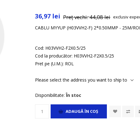
36,97 lei
Preț vechi:
44,08 lei
exclusiv
expe
CABLU MYYUP (H03VVH2-F) 2*0.50MMP - 25M/RO
Cod:
H03VVH2-F2X0.5/25
Cod la producător:
H03VVH2-F2X0.5/25
Pret pe (U.M.):
ROL
Please select the address you want to ship to
Disponibilitate:
În stoc
ADAUGĂ ȊN COŞ