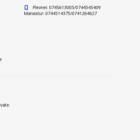
Plevnei: 0745613005/0744545409
Manastur: 0744514375/0741264627
e
vate.