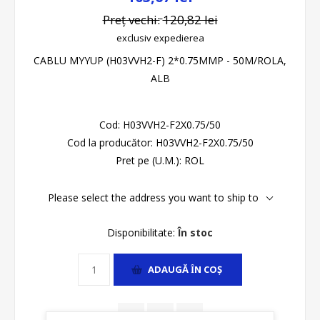
Preț vechi:
120,82 lei
exclusiv
expedierea
CABLU MYYUP (H03VVH2-F) 2*0.75MMP - 50M/ROLA,
ALB
Cod:
H03VVH2-F2X0.75/50
Cod la producător:
H03VVH2-F2X0.75/50
Pret pe (U.M.):
ROL
Please select the address you want to ship to
Disponibilitate:
În stoc
ADAUGĂ ȊN COŞ