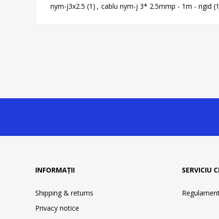
nym-j3x2.5
(1)
,
cablu nym-j 3* 2.5mmp - 1m - rigid
(
INFORMAȚII
SERVICIU C
Shipping & returns
Regulament 
Privacy notice