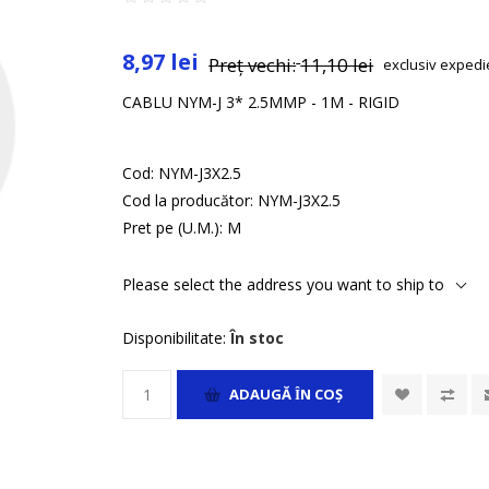
8,97 lei
Preț vechi:
11,10 lei
exclusiv
expedi
CABLU NYM-J 3* 2.5MMP - 1M - RIGID
Cod:
NYM-J3X2.5
Cod la producător:
NYM-J3X2.5
Pret pe (U.M.):
M
Please select the address you want to ship to
Disponibilitate:
În stoc
ADAUGĂ ȊN COŞ