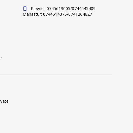
Plevnei: 0745613005/0744545409
Manastur: 0744514375/0741264627
e
vate.