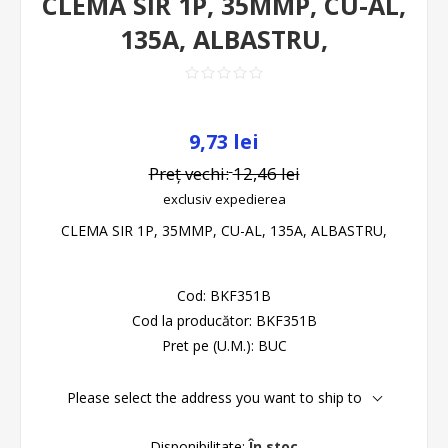
CLEMA SIR 1P, 35MMP, CU-AL,
135A, ALBASTRU,
9,73 lei
Preț vechi:
12,46 lei
exclusiv
expedierea
CLEMA SIR 1P, 35MMP, CU-AL, 135A, ALBASTRU,
Cod:
BKF351B
Cod la producător:
BKF351B
Pret pe (U.M.):
BUC
Please select the address you want to ship to
Disponibilitate:
În stoc