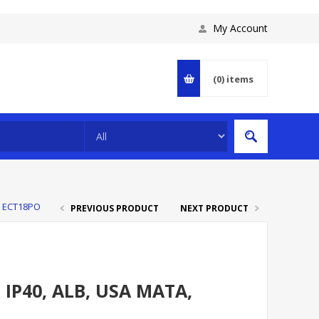
My Account
(0)
items
, ECT18PO
PREVIOUS PRODUCT
NEXT PRODUCT
IP40, ALB, USA MATA,