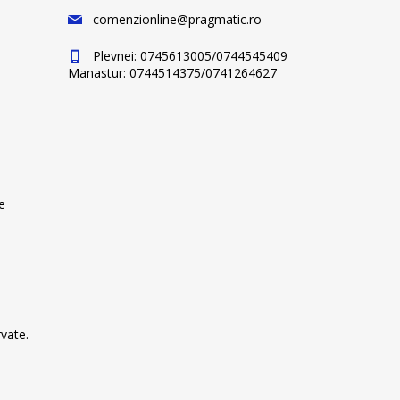
comenzionline@pragmatic.ro
Plevnei: 0745613005/0744545409
Manastur: 0744514375/0741264627
e
vate.