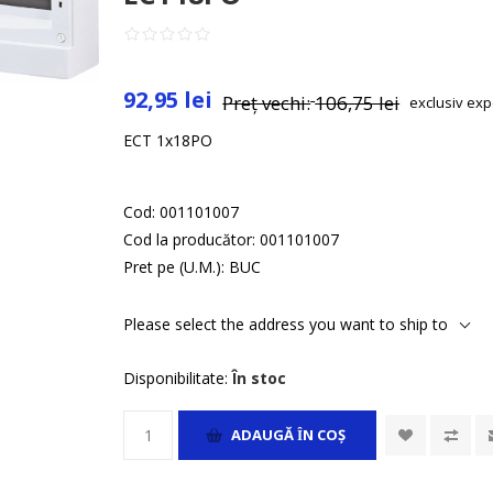
92,95 lei
Preț vechi:
106,75 lei
exclusiv
exp
ECT 1x18PO
Cod:
001101007
Cod la producător:
001101007
Pret pe (U.M.):
BUC
Please select the address you want to ship to
Disponibilitate:
În stoc
ADAUGĂ ȊN COŞ