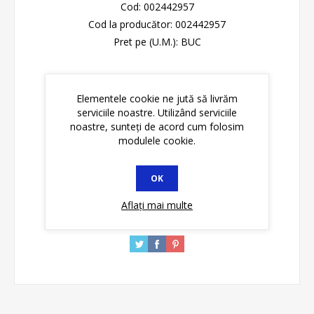
Cod:
002442957
Cod la producător:
002442957
Pret pe (U.M.):
BUC
Please select the address you want to ship to
Elementele cookie ne jută să livrăm
serviciile noastre. Utilizând serviciile
Disponibilitate:
Stoc epuizat
noastre, sunteți de acord cum folosim
modulele cookie.
ADAUGĂ ȊN COŞ
OK
Aflați mai multe