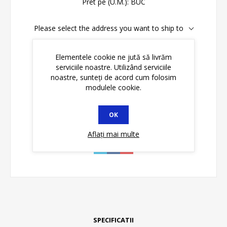
Pret pe (U.M.):
BUC
Please select the address you want to ship to
Disponibilitate:
În stoc
Elementele cookie ne jută să livrăm
serviciile noastre. Utilizând serviciile
noastre, sunteți de acord cum folosim
ADAUGĂ ȊN COŞ
modulele cookie.
OK
Aflați mai multe
SPECIFICATII