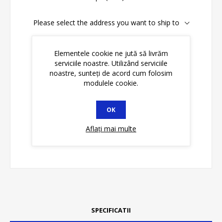
Please select the address you want to ship to
Disponibilitate:
În stoc
Elementele cookie ne jută să livrăm
serviciile noastre. Utilizând serviciile
ADAUGĂ ȊN COŞ
noastre, sunteți de acord cum folosim
modulele cookie.
OK
Aflați mai multe
SPECIFICATII