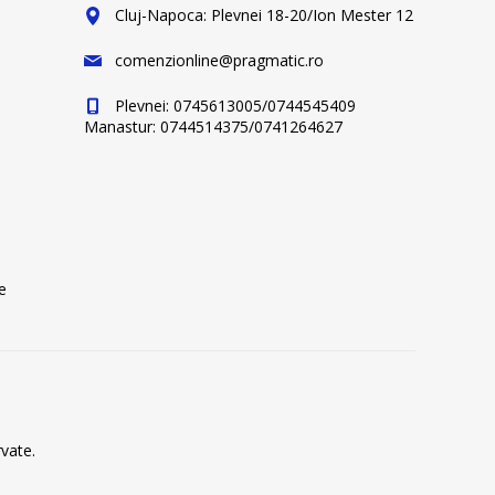
Cluj-Napoca: Plevnei 18-20/Ion Mester 12
comenzionline@pragmatic.ro
Plevnei: 0745613005/0744545409
Manastur: 0744514375/0741264627
e
vate.