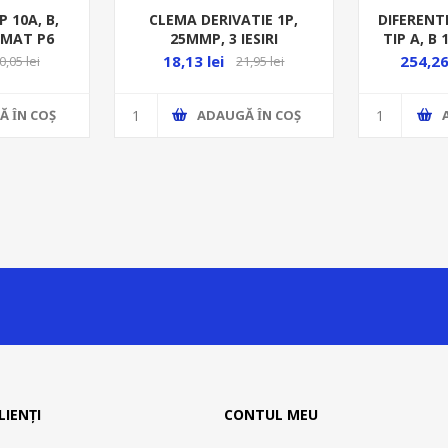
 10A, B,
CLEMA DERIVATIE 1P,
DIFERENT
IMAT P6
25MMP, 3 IESIRI
TIP A, B 
(1*25+2*16)MMP, CUPRU,
18,13 lei
254,26
0,05 lei
21,95 lei
100A, ALBASTRU
Ă ȊN COŞ
ADAUGĂ ȊN COŞ
LIENȚI
CONTUL MEU