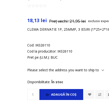
18,13 lei
Preț vechi:
21,95 lei
exclusiv
expe
CLEMA DERIVATIE 1P, 25MMP, 3 IESIRI (1*25+2*1
Cod:
IK026110
Cod la producător:
IK026110
Pret pe (U.M.):
BUC
Please select the address you want to ship to
Disponibilitate:
În stoc
ADAUGĂ ȊN COŞ