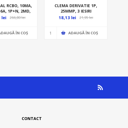
IAL RCBO, 10MA,
CLEMA DERIVATIE 1P,
16A, 1P+N, 2MD,
25MMP, 3 IESIRI
10KA,
(1*25+2*16)MMP, CUPRU,
 lei
18,13 lei
266,80 lei
21,95 lei
100A, V-G,
ADAUGĂ ȊN COŞ
ADAUGĂ ȊN COŞ
CONTACT