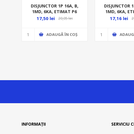
DISJUNCTOR 1P 16A, B,
DISJUNCTOR 1P
1MD, 6KA, ETIMAT P6
1MD, 6KA, ET
17,50 lei
17,16 lei
20,05 lei
2
ADAUGĂ ȊN COŞ
ADAUG
INFORMAȚII
SERVICIU C