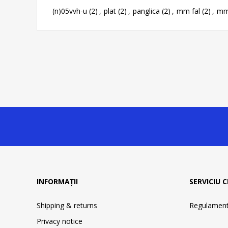
(n)05vvh-u
(2)
,
plat
(2)
,
panglica
(2)
,
mm fal
(2)
,
mm 
INFORMAȚII
SERVICIU C
Shipping & returns
Regulament 
Privacy notice