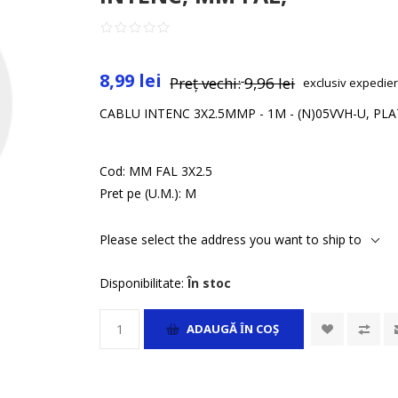
8,99 lei
Preț vechi:
9,96 lei
exclusiv
expedie
CABLU INTENC 3X2.5MMP - 1M - (N)05VVH-U, PLA
Cod:
MM FAL 3X2.5
Pret pe (U.M.):
M
Please select the address you want to ship to
Disponibilitate:
În stoc
ADAUGĂ ȊN COŞ