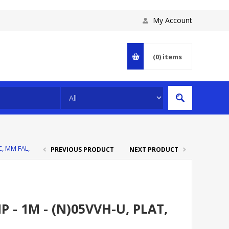
My Account
(0)
items
C, MM FAL,
PREVIOUS PRODUCT
NEXT PRODUCT
 - 1M - (N)05VVH-U, PLAT,