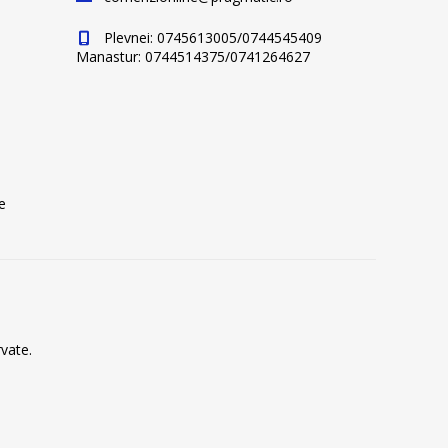
Plevnei: 0745613005/0744545409
Manastur: 0744514375/0741264627
e
vate.