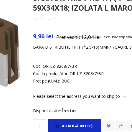
59X34X18; IZOLATA L MAR
9,96 lei
Preț vechi:
12,04 lei
exclusiv
expedi
BARA DISTRIBUTIE 1P, ( 7*2.5-16)MMP/ 7GAURI,
Cod:
OR-LZ-8208/7/BR
Cod la producător:
OR-LZ-8208/7/BR
Pret pe (U.M.):
BUC
Please select the address you want to ship to
Disponibilitate:
În stoc
ADAUGĂ ȊN COŞ