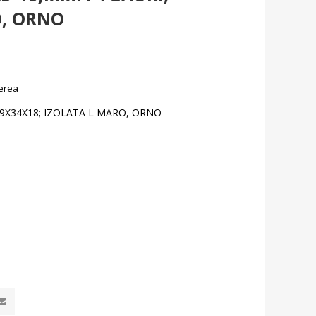
O, ORNO
erea
 59X34X18; IZOLATA L MARO, ORNO