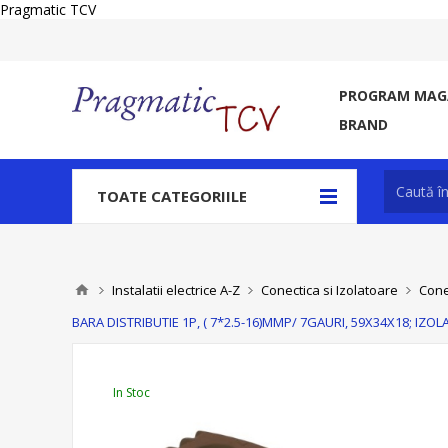
Pragmatic TCV
PROGRAM MAGA
BRAND
TOATE CATEGORIILE
Instalatii electrice A-Z
Conectica si Izolatoare
Cone
BARA DISTRIBUTIE 1P, ( 7*2.5-16)MMP/ 7GAURI, 59X34X18; IZO
In Stoc