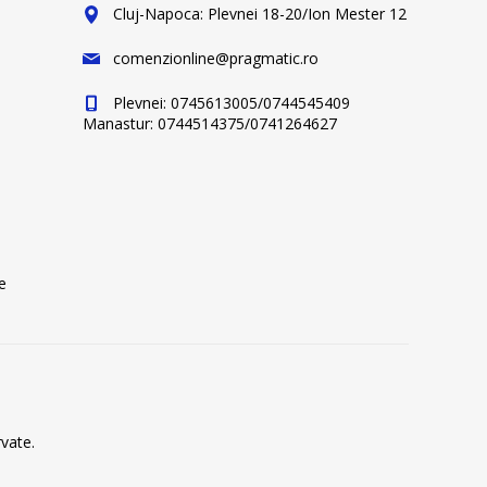
Cluj-Napoca: Plevnei 18-20/Ion Mester 12
comenzionline@pragmatic.ro
Plevnei: 0745613005/0744545409
Manastur: 0744514375/0741264627
e
vate.