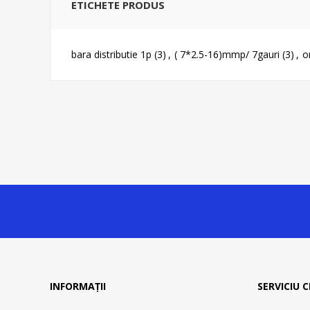
ETICHETE PRODUS
bara distributie 1p
(3)
,
( 7*2.5-16)mmp/ 7gauri
(3)
,
o
INFORMAȚII
SERVICIU C