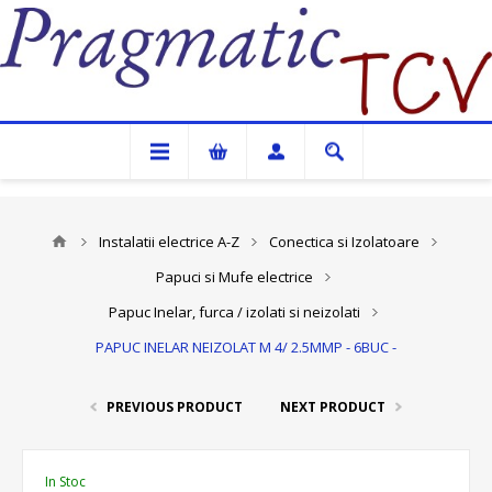
Pragmatic TCV
Instalatii electrice A-Z
Conectica si Izolatoare
Papuci si Mufe electrice
Papuc Inelar, furca / izolati si neizolati
PAPUC INELAR NEIZOLAT M 4/ 2.5MMP - 6BUC -
PREVIOUS PRODUCT
NEXT PRODUCT
In Stoc