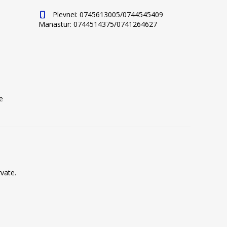
Plevnei: 0745613005/0744545409
Manastur: 0744514375/0741264627
e
vate.