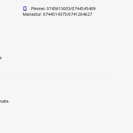
Plevnei: 0745613005/0744545409
Manastur: 0744514375/0741264627
e
vate.