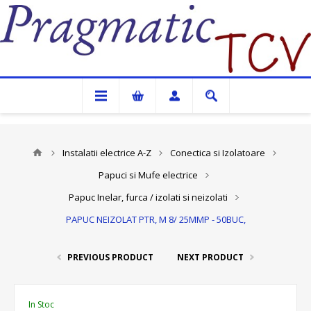
Pragmatic TCV
Instalatii electrice A-Z
Conectica si Izolatoare
Papuci si Mufe electrice
Papuc Inelar, furca / izolati si neizolati
PAPUC NEIZOLAT PTR, M 8/ 25MMP - 50BUC,
PREVIOUS PRODUCT
NEXT PRODUCT
In Stoc